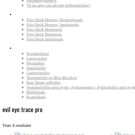
Hjemmesynsprøve
Vil du søge om udvidet helbredstillæg?
Find Friis Optik
Friis Optik Horsens, Hospitalsgade
Friis Optik Horsens, Søndergade
Friis Optik Hedensted
Friis Optik Brædstrup
Friis Optik Juelsminde
Webshop
Kontaktlinser
Linsevæsker
Øjendråber
Smartbriller
Gamingbriller
Skærmbriller og Blue Blockere
Kate Spade solbriller
Svømmebriller med styrke, dykkermasker / dykkerbriller med styr
Brilleklude
Kosttilskud
evil eye trace pro
Sorteret
Viser 4 resultater
efter
pris: