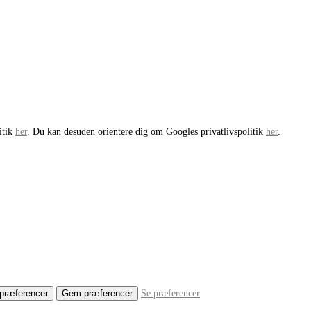
itik
her
. Du kan desuden orientere dig om Googles privatlivspolitik
her
.
præferencer
Gem præferencer
Se præferencer