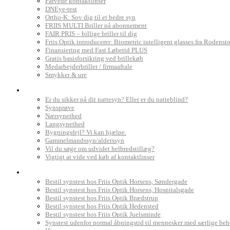
Farvede kontaktlinser
DNEye-test
Ortho-K: Sov dig til et bedre syn
FRIIS MULTI Briller på abonnement
FAIR PRIS – billige briller til dig
Friis Optik introducerer: Biometric intelligent glasses fra Rodenst
Finansiering med Fast Løbetid PLUS
Gratis basisforsikring ved brillekøb
Medarbejderbriller / firmaaftale
Smykker & ure
Dit syn
Er du sikker på dit nattesyn? Eller er du natteblind?
Synsprøve
Nærsynethed
Langsynethed
Bygningsfejl? Vi kan hjælpe.
Gammelmandssyn/alderssyn
Vil du søge om udvidet helbredstillæg?
Vigtigt at vide ved køb af kontaktlinser
Book synstest
Bestil synstest hos Friis Optik Horsens, Søndergade
Bestil synstest hos Friis Optik Horsens, Hospitalsgade
Bestil synstest hos Friis Optik Brædstrup
Bestil synstest hos Friis Optik Hedensted
Bestil synstest hos Friis Optik Juelsminde
Synstest udenfor normal åbningstid til mennesker med særlige be