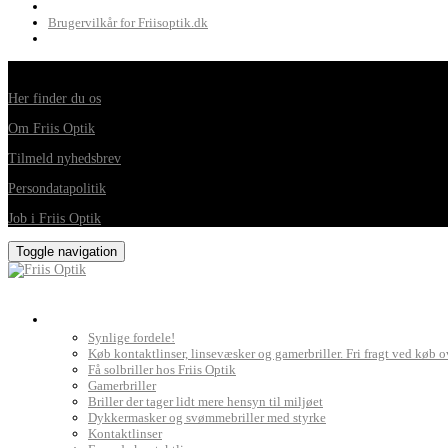
Brugervilkår for Friisoptik.dk
Din foretrukne optiker i Horsens, Hedensted, Brædstrup og Juelsminde
Her finder du os
Om Friis Optik
Tilmeld nyhedsbrev
Persondatapolitik
Job i Friis Optik
Toggle navigation
Briller, kontaktlinser og grundig synsprøve
Synlige fordele!
Køb kontaktlinser, linsevæsker og gamerbriller. Fri fragt ved køb o
Få solbriller hos Friis Optik
Gamerbriller
Briller der tager lidt mere hensyn til miljøet
Dykkermasker og svømmebriller med styrke
Kontaktlinser