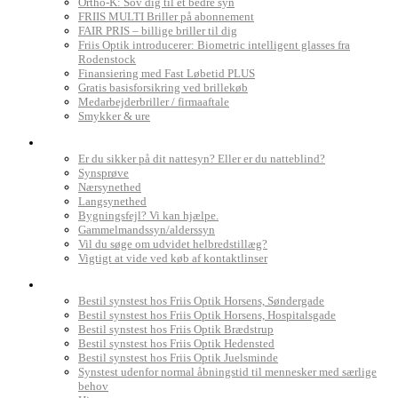
Ortho-K: Sov dig til et bedre syn
FRIIS MULTI Briller på abonnement
FAIR PRIS – billige briller til dig
Friis Optik introducerer: Biometric intelligent glasses fra
Rodenstock
Finansiering med Fast Løbetid PLUS
Gratis basisforsikring ved brillekøb
Medarbejderbriller / firmaaftale
Smykker & ure
Dit syn
Er du sikker på dit nattesyn? Eller er du natteblind?
Synsprøve
Nærsynethed
Langsynethed
Bygningsfejl? Vi kan hjælpe.
Gammelmandssyn/alderssyn
Vil du søge om udvidet helbredstillæg?
Vigtigt at vide ved køb af kontaktlinser
Book synstest
Bestil synstest hos Friis Optik Horsens, Søndergade
Bestil synstest hos Friis Optik Horsens, Hospitalsgade
Bestil synstest hos Friis Optik Brædstrup
Bestil synstest hos Friis Optik Hedensted
Bestil synstest hos Friis Optik Juelsminde
Synstest udenfor normal åbningstid til mennesker med særlige
behov