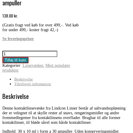
ampuller
138.00
kr.
(Gratis fragt ved køb for over 499,-. Ved køb
for under 499,- koster fragt 42,-)
Se leveringspriser
Lindcon
saltvandsopløsning
Tilføj til kurv
/
Kategorier:
Linsevæsker
,
Mest populære
ampuller
produkter
antal
Beskrivelse
Yderligere information
Beskrivelse
Denne kontaktlinsevæske fra Lindcon Linser består af saltvandsopløsning
der er velegnet til at skylle rester af snavs, rengøringsmidler og andre
fremmedlegemer fra kontaktlinsens overflader. Brugbar til alle former
kontaktlinser, til bløde såvel som hårde kontaktlinser.
Indhold: 30 x 10 ml i form a 30 ampuller. Uden konserveringsmidler.