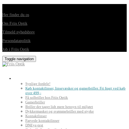
Din foretrukne optiker i Horsens, Hedensted, Brædstrup og Juelsminde
Her finder du os
Om Friis Optik
Tilmeld nyhedsbrev
Persondatapolitik
Job i Friis Optik
Toggle navigation
Briller, kontaktlinser og grundig synsprøve
Synlige fordele!
Køb kontaktlinser, linsevæsker og gamerbriller. Fri fragt ved køb
over 499,-
Få solbriller hos Friis Optik
Gamerbriller
Briller der tager lidt mere hensyn til miljøet
Dykkermasker og svømmebriller med styrke
Kontaktlinser
Farvede kontaktlinser
DNEye-test