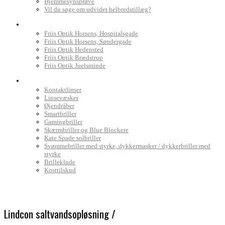
Hjemmesynsprøve
Vil du søge om udvidet helbredstillæg?
Find Friis Optik
Friis Optik Horsens, Hospitalsgade
Friis Optik Horsens, Søndergade
Friis Optik Hedensted
Friis Optik Brædstrup
Friis Optik Juelsminde
Webshop
Kontaktlinser
Linsevæsker
Øjendråber
Smartbriller
Gamingbriller
Skærmbriller og Blue Blockere
Kate Spade solbriller
Svømmebriller med styrke, dykkermasker / dykkerbriller med
styrke
Brilleklude
Kosttilskud
Lindcon saltvandsopløsning /