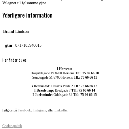
Velegnet til følsomme øjne.
Yderligere information
Brand
Lindcon
gtin
8717185940015
Her finder du os:
I Horsens:
Hospitalsgade 19 8700 Horsens
Tlf.: 75 66 66 10
Søndergade 51 8700 Horsens
Tlf.: 75 66 66 11
i Hedensted:
Haralds Plads 2
Tlf.: 75 66 66 13
I Brædstrup:
Bredgade 7
Tlf.: 75 66 66 14
I Juelsminde:
Odelsgade 34
Tlf.: 75 66 66 15
Følg os på
Facebook
,
Instagram,
eller
LinkedIn
.
Cookie-politik