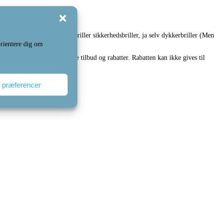
ebriller, festbriller, sportsbriller sikkerhedsbriller, ja selv dykkerbriller (Men
rientere dig om
n ikke kombineres med andre tilbud og rabatter. Rabatten kan ikke gives til
 præferencer