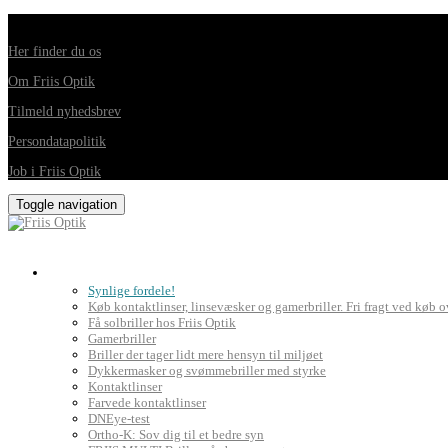
Din foretrukne optiker i Horsens, Hedensted, Brædstrup og Juelsminde
Her finder du os
Om Friis Optik
Tilmeld nyhedsbrev
Persondatapolitik
Job i Friis Optik
Toggle navigation
Briller, kontaktlinser og grundig synsprøve
Synlige fordele!
Køb kontaktlinser, linsevæsker og gamerbriller. Fri fragt ved køb o
Få solbriller hos Friis Optik
Gamerbriller
Briller der tager lidt mere hensyn til miljøet
Dykkermasker og svømmebriller med styrke
Kontaktlinser
Farvede kontaktlinser
DNEye-test
Ortho-K: Sov dig til et bedre syn