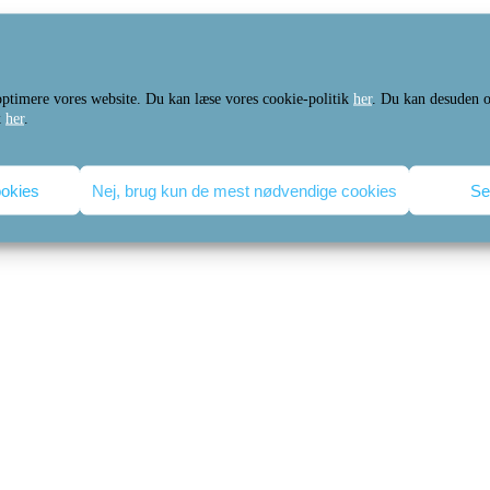
ille nr. 2 inkl. styrkeglas til halv pris! Det kan være solbriller med styrke, læs
vis du skal have et par nye briller ved siden af.
 optimere vores website. Du kan læse vores cookie-politik
her
. Du kan desuden o
k
her
.
 foretages samtidig med det første brillekøb. Rabatten fratrækkes ved kassen. Ka
ookies
Nej, brug kun de mest nødvendige cookies
Se