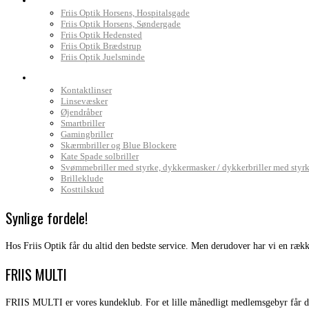
Friis Optik Horsens, Hospitalsgade
Friis Optik Horsens, Søndergade
Friis Optik Hedensted
Friis Optik Brædstrup
Friis Optik Juelsminde
Webshop
Kontaktlinser
Linsevæsker
Øjendråber
Smartbriller
Gamingbriller
Skærmbriller og Blue Blockere
Kate Spade solbriller
Svømmebriller med styrke, dykkermasker / dykkerbriller med styr
Brilleklude
Kosttilskud
Synlige fordele!
Hos Friis Optik får du altid den bedste service. Men derudover har vi en række
FRIIS MULTI
FRIIS MULTI er vores kundeklub. For et lille månedligt medlemsgebyr får d