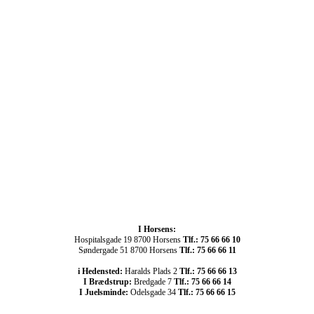
I Horsens:
Hospitalsgade 19 8700 Horsens
Tlf.: 75 66 66 10
Søndergade 51 8700 Horsens
Tlf.: 75 66 66 11
i Hedensted:
Haralds Plads 2
Tlf.: 75 66 66 13
I Brædstrup:
Bredgade 7
Tlf.: 75 66 66 14
I Juelsminde:
Odelsgade 34
Tlf.: 75 66 66 15