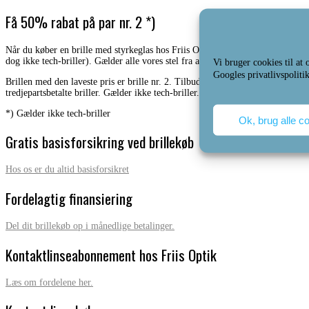
Få 50% rabat på par nr. 2 *)
Når du køber en brille med styrkeglas hos Friis Optik, kan du frit vælge en ny br
dog ikke tech-briller). Gælder alle vores stel fra alle vores mærker. Perfekt, h
Vi bruger cookies til at
Googles privatlivspoliti
Brillen med den laveste pris er brille nr. 2. Tilbuddet er personligt og købet
tredjepartsbetalte briller. Gælder ikke tech-briller.
*) Gælder ikke tech-briller
Ok, brug alle c
Gratis basisforsikring ved brillekøb
Hos os er du altid basisforsikret
Fordelagtig finansiering
Del dit brillekøb op i månedlige betalinger.
Kontaktlinseabonnement hos Friis Optik
Læs om fordelene her.