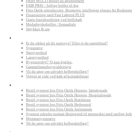
FRIIS MULTI Briller på abonnement
FAIR PRIS – billige briller til dig
Friis Optik introducerer: Biometric intelligent glasses fra Rodenst
Finansiering med Fast Løbetid PLUS
Gratis basisforsikring ved brillekøb
Medarbejderbriller / firmaaftale
Smykker & ure
Dit syn
Er du sikker på dit nattesyn? Eller er du natteblind?
Synsprøve
Nærsynethed
Langsynethed
Bygningsfejl? Vi kan hjælpe.
Gammelmandssyn/alderssyn
Vil du søge om udvidet helbredstillæg?
Vigtigt at vide ved køb af kontaktlinser
Book synstest
Bestil synstest hos Friis Optik Horsens, Søndergade
Bestil synstest hos Friis Optik Horsens, Hospitalsgade
Bestil synstest hos Friis Optik Brædstrup
Bestil synstest hos Friis Optik Hedensted
Bestil synstest hos Friis Optik Juelsminde
Synstest udenfor normal åbningstid til mennesker med særlige be
Hjemmesynsprøve
Vil du søge om udvidet helbredstillæg?
Find Friis Optik