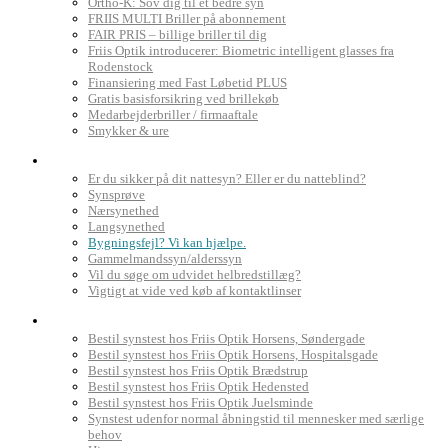
Ortho-K: Sov dig til et bedre syn
FRIIS MULTI Briller på abonnement
FAIR PRIS – billige briller til dig
Friis Optik introducerer: Biometric intelligent glasses fra
Rodenstock
Finansiering med Fast Løbetid PLUS
Gratis basisforsikring ved brillekøb
Medarbejderbriller / firmaaftale
Smykker & ure
Dit syn
Er du sikker på dit nattesyn? Eller er du natteblind?
Synsprøve
Nærsynethed
Langsynethed
Bygningsfejl? Vi kan hjælpe.
Gammelmandssyn/alderssyn
Vil du søge om udvidet helbredstillæg?
Vigtigt at vide ved køb af kontaktlinser
Book synstest
Bestil synstest hos Friis Optik Horsens, Søndergade
Bestil synstest hos Friis Optik Horsens, Hospitalsgade
Bestil synstest hos Friis Optik Brædstrup
Bestil synstest hos Friis Optik Hedensted
Bestil synstest hos Friis Optik Juelsminde
Synstest udenfor normal åbningstid til mennesker med særlige
behov