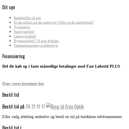
Dit syn
Kørebriller til nat
Er du sikker på dit nattesyn? Eller er du natteblind?
Synsprøve
Nærsynethed
Langsynethed
Bygningsfejl? Vi kan hjælpe.
Gammelmandssyn/alderssyn
Finansiering
Del dit køb op i faste månedlige betalinger med Fast Løbetid PLUS
Prøv vores beregner her
Bestil tid
Bestil tid på
70 21 11 17
Eller vælg afdeling nedenfor og bestil en tid på butikkens telefonnummer.
Bestil tid i: