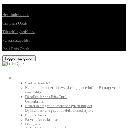
Din foretrukne optiker i Horsens, Hedensted, Brædstrup og Juelsminde
Her finder du os
Om Friis Optik
Tilmeld nyhedsbrev
Persondatapolitik
Job i Friis Optik
Toggle navigation
Briller, kontaktlinser og grundig synsprøve
Synlige fordele!
Køb kontaktlinser, linsevæsker og gamerbriller. Fri fragt ved køb
over 499,-
Få solbriller hos Friis Optik
Gamerbriller
Briller der tager lidt mere hensyn til miljøet
Dykkermasker og svømmebriller med styrke
Kontaktlinser
Farvede kontaktlinser
DNEye-test