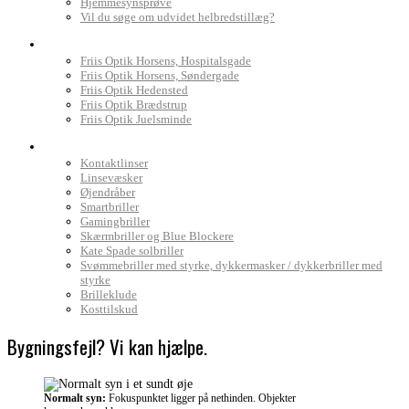
Hjemmesynsprøve
Vil du søge om udvidet helbredstillæg?
Find Friis Optik
Friis Optik Horsens, Hospitalsgade
Friis Optik Horsens, Søndergade
Friis Optik Hedensted
Friis Optik Brædstrup
Friis Optik Juelsminde
Webshop
Kontaktlinser
Linsevæsker
Øjendråber
Smartbriller
Gamingbriller
Skærmbriller og Blue Blockere
Kate Spade solbriller
Svømmebriller med styrke, dykkermasker / dykkerbriller med
styrke
Brilleklude
Kosttilskud
Bygningsfejl? Vi kan hjælpe.
Normalt syn:
Fokuspunktet ligger på nethinden. Objekter