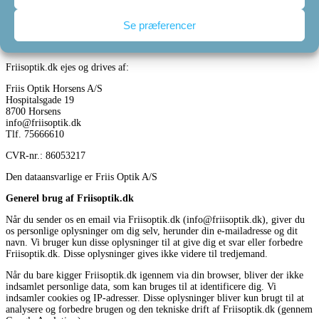
Denne tekst handler om, hvilke oplysninger vi indsamler om dig, hvorfor vi
gør det, og hvordan vi gør det.
Se præferencer
Når du klikker dig ind på Friisoptik.dk, accepterer du nedenstående
handelsbetingelser. Læs dem venligst grundigt inden brug af Friisoptik.dk
Friisoptik.dk ejes og drives af:
Friis Optik Horsens A/S
Hospitalsgade 19
8700 Horsens
info@friisoptik.dk
Tlf. 75666610
CVR-nr.: 86053217
Den dataansvarlige er Friis Optik A/S
Generel brug af Friisoptik.dk
Når du sender os en email via Friisoptik.dk (info@friisoptik.dk), giver du
os personlige oplysninger om dig selv, herunder din e-mailadresse og dit
navn. Vi bruger kun disse oplysninger til at give dig et svar eller forbedre
Friisoptik.dk. Disse oplysninger gives ikke videre til tredjemand.
Når du bare kigger Friisoptik.dk igennem via din browser, bliver der ikke
indsamlet personlige data, som kan bruges til at identificere dig. Vi
indsamler cookies og IP-adresser. Disse oplysninger bliver kun brugt til at
analysere og forbedre brugen og den tekniske drift af Friisoptik.dk (gennem