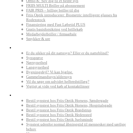
Ortho-K: Sov dig til et bedre syn
FRIIS MULTI Briller på abonnement
FAIR PRIS – billige briller til dig
Friis Optik introducerer: Biometric intelligent glasses fra
Rodenstock
Finansiering med Fast Løbetid PLUS
Gratis basisforsikring ved brillekøb
Medarbejderbriller / firmaaftale
Smykker & ure
Dit syn
Er du sikker på dit nattesyn? Eller er du natteblind?
Synsprøve
Nærsynethed
Langsynethed
Bygningsfejl? Vi kan hjælpe.
Gammelmandssyn/alderssyn
Vil du søge om udvidet helbredstillæg?
Vigtigt at vide ved køb af kontaktlinser
Book synstest
Bestil synstest hos Friis Optik Horsens, Søndergade
Bestil synstest hos Friis Optik Horsens, Hospitalsgade
Bestil synstest hos Friis Optik Brædstrup
Bestil synstest hos Friis Optik Hedensted
Bestil synstest hos Friis Optik Juelsminde
Synstest udenfor normal åbningstid til mennesker med særlige
behov