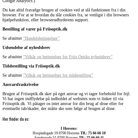
Google Analytics.)
Du kan altid fravælge brugen af cookies ved at slå funktionen fra i din
browser. For at se hvordan du slår cookies fra, se venligst i din browsers
hjælpefunktion, eller browserudbyderens support.
Bestilling af varer på Friisoptik.dk
Se afsnittet
“Handelsbetingelser”
Udsendelse af nyhedsbrev
Se afsnittet
“Vilkår og betingelser for Friis Optiks nyhedsbrev”
Tidsbestilling via Friisoptik.dk
Se afsnittet
”Vilkår og betingelser for tidsbestilling”
Ansvarsfraskrivelse
Brugen af Friisoptik.dk sker på eget ansvar og vi tager forbehold for fejl.
Vi har ingen indflydelse på indholdet af websites som vi linker til via
Friisoptik.dk. Vi påtager os intet ansvar for din brug af disse eller for
eventuelle tab/skader, der måtte ske som følge af brugen af disse.
Her finder du os:
I Horsens:
Hospitalsgade 19 8700 Horsens
Tlf.: 75 66 66 10
Søndergade 51 8700 Horsens
Tlf.: 75 66 66 11