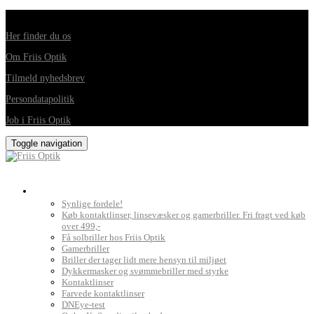
Din foretrukne optiker i Horsens, Hedensted, Brædstrup og Juelsminde
Her finder du os
Om Friis Optik
Tilmeld nyhedsbrev
Persondatapolitik
Job i Friis Optik
Toggle navigation
Briller, kontaktlinser og grundig synsprøve
Synlige fordele!
Køb kontaktlinser, linsevæsker og gamerbriller. Fri fragt ved køb
over 499,-
Få solbriller hos Friis Optik
Gamerbriller
Briller der tager lidt mere hensyn til miljøet
Dykkermasker og svømmebriller med styrke
Kontaktlinser
Farvede kontaktlinser
DNEye-test