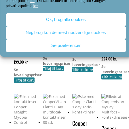
cookie-politik
her
. Du kan desuden orientere dig om Googles
Cooper
privatlivspolitik
her
.
Proclear 1
Cooper
Ok, brug alle cookies
Cooper
Cooper
day
Biomedics 1
MyDay
Clariti 1 day
Multifocal
day Extra
Nej, brug kun de mest nødvendige cookies
(30 linser)
Toric
(30 linser)
Toric
Se præferencer
(30 linser)
(30 linser)
209.00
kr.
215.00
kr.
Se
224.00
kr.
Se
199.00
kr.
leveringspriser
leveringspriser
Se
Tilføj til kurv
Se
Tilføj til kurv
leveringsprise
leveringspriser
Tilføj til kurv
Tilføj til kurv
Cooper
Cooper