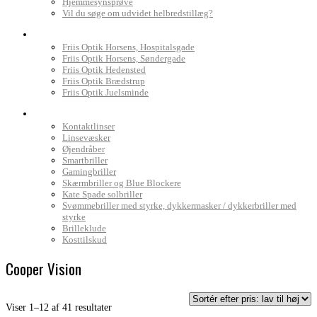
Hjemmesynsprøve
Vil du søge om udvidet helbredstillæg?
Find Friis Optik
Friis Optik Horsens, Hospitalsgade
Friis Optik Horsens, Søndergade
Friis Optik Hedensted
Friis Optik Brædstrup
Friis Optik Juelsminde
Webshop
Kontaktlinser
Linsevæsker
Øjendråber
Smartbriller
Gamingbriller
Skærmbriller og Blue Blockere
Kate Spade solbriller
Svømmebriller med styrke, dykkermasker / dykkerbriller med
styrke
Brilleklude
Kosttilskud
Cooper Vision
Sorteret
Viser 1–12 af 41 resultater