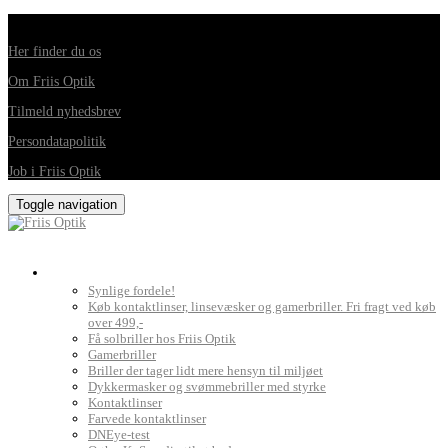
Din foretrukne optiker i Horsens, Hedensted, Brædstrup og Juelsminde
Her finder du os
Om Friis Optik
Tilmeld nyhedsbrev
Persondatapolitik
Job i Friis Optik
Toggle navigation
Briller, kontaktlinser og grundig synsprøve
Synlige fordele!
Køb kontaktlinser, linsevæsker og gamerbriller. Fri fragt ved køb
over 499,-
Få solbriller hos Friis Optik
Gamerbriller
Briller der tager lidt mere hensyn til miljøet
Dykkermasker og svømmebriller med styrke
Kontaktlinser
Farvede kontaktlinser
DNEye-test