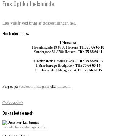
Friis Optik i Juelsminde.
Læs vilkår ved brug af tidsbestillingen her.
Her finder du os:
I Horsens:
Hospitalsgade 19 8700 Horsens
Tlf.: 75 66 66 10
Søndergade 51 8700 Horsens
Tlf.: 75 66 66 11
i Hedensted:
Haralds Plads 2
Tlf.: 75 66 66 13
I Brædstrup:
Bredgade 7
Tlf.: 75 66 66 14
I Juelsminde:
Odelsgade 34
Tlf.: 75 66 66 15
Følg os på
Facebook
,
Instagram,
eller
LinkedIn
.
Cookie-politik
Du kan betale med:
Læs alle handelsbetingelser her