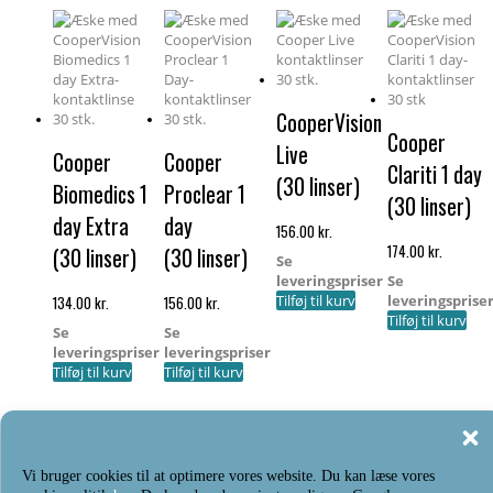
efter
pris:
lav
til
høj
CooperVision
Cooper
Live
Cooper
Cooper
Clariti 1 day
(30 linser)
Biomedics 1
Proclear 1
(30 linser)
day Extra
day
156.00
kr.
174.00
kr.
(30 linser)
(30 linser)
Se
leveringspriser
Se
Tilføj til kurv
leveringsprise
134.00
kr.
156.00
kr.
Tilføj til kurv
Se
Se
leveringspriser
leveringspriser
Tilføj til kurv
Tilføj til kurv
Vi bruger cookies til at optimere vores website. Du kan læse vores