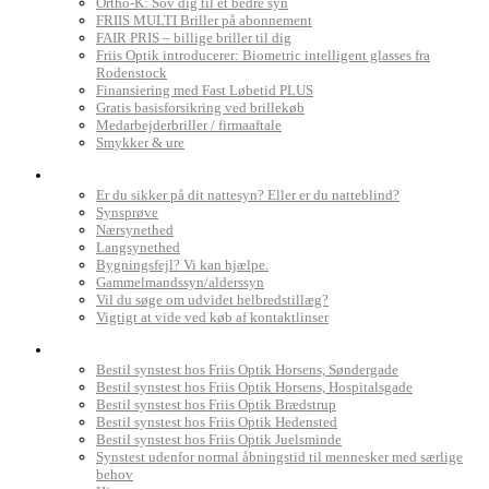
Ortho-K: Sov dig til et bedre syn
FRIIS MULTI Briller på abonnement
FAIR PRIS – billige briller til dig
Friis Optik introducerer: Biometric intelligent glasses fra
Rodenstock
Finansiering med Fast Løbetid PLUS
Gratis basisforsikring ved brillekøb
Medarbejderbriller / firmaaftale
Smykker & ure
Dit syn
Er du sikker på dit nattesyn? Eller er du natteblind?
Synsprøve
Nærsynethed
Langsynethed
Bygningsfejl? Vi kan hjælpe.
Gammelmandssyn/alderssyn
Vil du søge om udvidet helbredstillæg?
Vigtigt at vide ved køb af kontaktlinser
Book synstest
Bestil synstest hos Friis Optik Horsens, Søndergade
Bestil synstest hos Friis Optik Horsens, Hospitalsgade
Bestil synstest hos Friis Optik Brædstrup
Bestil synstest hos Friis Optik Hedensted
Bestil synstest hos Friis Optik Juelsminde
Synstest udenfor normal åbningstid til mennesker med særlige
behov