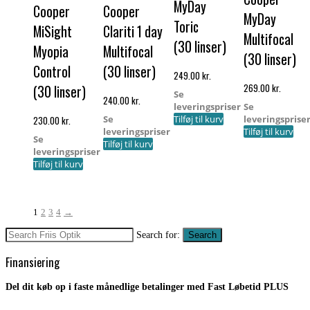
MyDay
Cooper
Cooper
MyDay
Toric
MiSight
Clariti 1 day
Multifocal
(30 linser)
Myopia
Multifocal
(30 linser)
Control
(30 linser)
249.00
kr.
269.00
kr.
(30 linser)
Se
240.00
kr.
leveringspriser
Se
Se
Tilføj til kurv
leveringsprise
230.00
kr.
leveringspriser
Tilføj til kurv
Se
Tilføj til kurv
leveringspriser
Tilføj til kurv
1
2
3
4
→
Search for:
Search
Finansiering
Del dit køb op i faste månedlige betalinger med Fast Løbetid PLUS