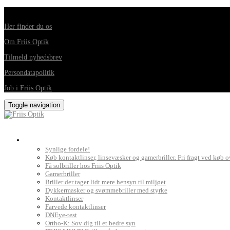
Din foretrukne optiker i Horsens, Hedensted, Brædstrup og Juelsminde
Her finder du os
Om Friis Optik
Tilmeld nyhedsbrev
Persondatapolitik
Job i Friis Optik
Toggle navigation
Briller, kontaktlinser og grundig synsprøve
Synlige fordele!
Køb kontaktlinser, linsevæsker og gamerbriller. Fri fragt ved køb o
Få solbriller hos Friis Optik
Gamerbriller
Briller der tager lidt mere hensyn til miljøet
Dykkermasker og svømmebriller med styrke
Kontaktlinser
Farvede kontaktlinser
DNEye-test
Ortho-K: Sov dig til et bedre syn