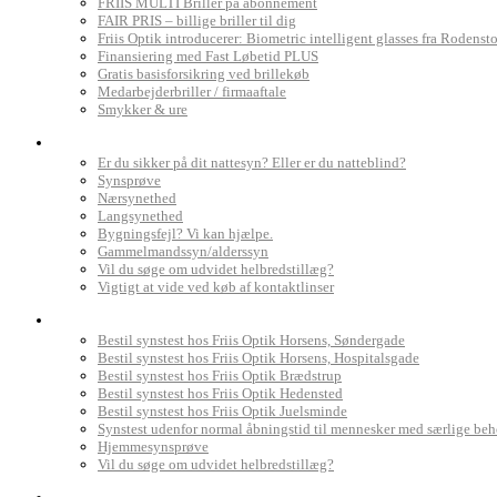
FRIIS MULTI Briller på abonnement
FAIR PRIS – billige briller til dig
Friis Optik introducerer: Biometric intelligent glasses fra Rodenst
Finansiering med Fast Løbetid PLUS
Gratis basisforsikring ved brillekøb
Medarbejderbriller / firmaaftale
Smykker & ure
Dit syn
Er du sikker på dit nattesyn? Eller er du natteblind?
Synsprøve
Nærsynethed
Langsynethed
Bygningsfejl? Vi kan hjælpe.
Gammelmandssyn/alderssyn
Vil du søge om udvidet helbredstillæg?
Vigtigt at vide ved køb af kontaktlinser
Book synstest
Bestil synstest hos Friis Optik Horsens, Søndergade
Bestil synstest hos Friis Optik Horsens, Hospitalsgade
Bestil synstest hos Friis Optik Brædstrup
Bestil synstest hos Friis Optik Hedensted
Bestil synstest hos Friis Optik Juelsminde
Synstest udenfor normal åbningstid til mennesker med særlige be
Hjemmesynsprøve
Vil du søge om udvidet helbredstillæg?
Find Friis Optik