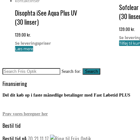
til
Sofclear
høj
Disophta iSee Aqua Plus UV
(30 linse
(30 linser)
139.00
kr.
139.00
kr.
Se leverin
Se leveringspriser
Tilføj til ku
Læs mere
Search for:
Search
Finansiering
Del dit køb op i faste månedlige betalinger med Fast Løbetid PLUS
Prøv vores beregner her
Bestil tid
Bestil tid på
70 21 11 17