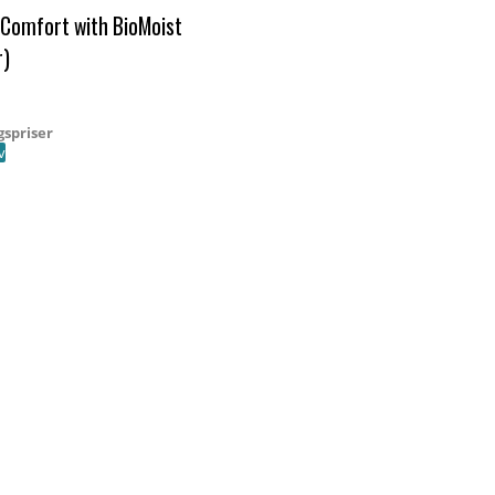
 Comfort with BioMoist
r)
gspriser
rv