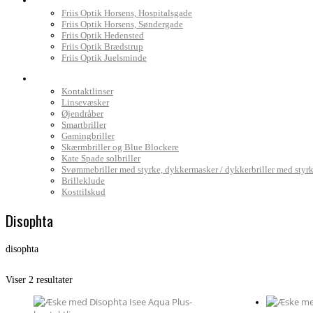
Friis Optik Horsens, Hospitalsgade
Friis Optik Horsens, Søndergade
Friis Optik Hedensted
Friis Optik Brædstrup
Friis Optik Juelsminde
Webshop
Kontaktlinser
Linsevæsker
Øjendråber
Smartbriller
Gamingbriller
Skærmbriller og Blue Blockere
Kate Spade solbriller
Svømmebriller med styrke, dykkermasker / dykkerbriller med styr
Brilleklude
Kosttilskud
Disophta
disophta
Sorteret
Viser 2 resultater
efter
pris:
lav