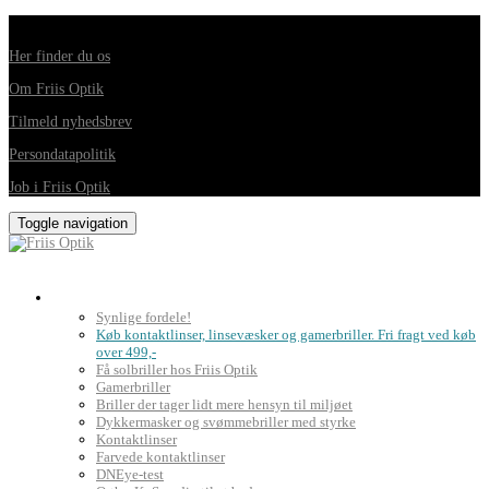
Din foretrukne optiker i Horsens, Hedensted, Brædstrup og Juelsminde
Her finder du os
Om Friis Optik
Tilmeld nyhedsbrev
Persondatapolitik
Job i Friis Optik
Toggle navigation
Briller, kontaktlinser og grundig synsprøve
Synlige fordele!
Køb kontaktlinser, linsevæsker og gamerbriller. Fri fragt ved køb
over 499,-
Få solbriller hos Friis Optik
Gamerbriller
Briller der tager lidt mere hensyn til miljøet
Dykkermasker og svømmebriller med styrke
Kontaktlinser
Farvede kontaktlinser
DNEye-test