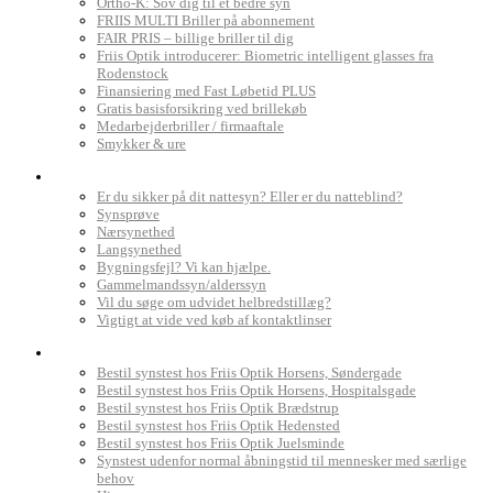
Ortho-K: Sov dig til et bedre syn
FRIIS MULTI Briller på abonnement
FAIR PRIS – billige briller til dig
Friis Optik introducerer: Biometric intelligent glasses fra
Rodenstock
Finansiering med Fast Løbetid PLUS
Gratis basisforsikring ved brillekøb
Medarbejderbriller / firmaaftale
Smykker & ure
Dit syn
Er du sikker på dit nattesyn? Eller er du natteblind?
Synsprøve
Nærsynethed
Langsynethed
Bygningsfejl? Vi kan hjælpe.
Gammelmandssyn/alderssyn
Vil du søge om udvidet helbredstillæg?
Vigtigt at vide ved køb af kontaktlinser
Book synstest
Bestil synstest hos Friis Optik Horsens, Søndergade
Bestil synstest hos Friis Optik Horsens, Hospitalsgade
Bestil synstest hos Friis Optik Brædstrup
Bestil synstest hos Friis Optik Hedensted
Bestil synstest hos Friis Optik Juelsminde
Synstest udenfor normal åbningstid til mennesker med særlige
behov