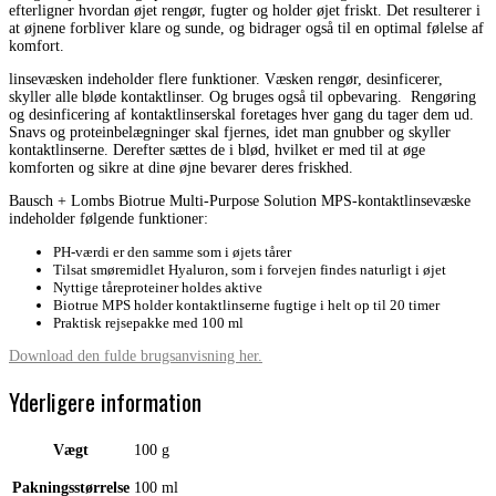
efterligner hvordan øjet rengør, fugter og holder øjet friskt. Det resulterer i
at øjnene forbliver klare og sunde, og bidrager også til en optimal følelse af
komfort.
linsevæsken indeholder flere funktioner. Væsken rengør, desinficerer,
skyller alle bløde kontaktlinser. Og bruges også til opbevaring. Rengøring
og desinficering af kontaktlinserskal foretages hver gang du tager dem ud.
Snavs og proteinbelægninger skal fjernes, idet man gnubber og skyller
kontaktlinserne. Derefter sættes de i blød, hvilket er med til at øge
komforten og sikre at dine øjne bevarer deres friskhed.
Bausch + Lombs Biotrue Multi-Purpose Solution MPS-kontaktlinsevæske
indeholder følgende funktioner:
PH-værdi er den samme som i øjets tårer
Tilsat smøremidlet Hyaluron, som i forvejen findes naturligt i øjet
Nyttige tåreproteiner holdes aktive
Biotrue MPS holder kontaktlinserne fugtige i helt op til 20 timer
Praktisk rejsepakke med 100 ml
Download den fulde brugsanvisning her.
Yderligere information
Vægt
100 g
Pakningsstørrelse
100 ml