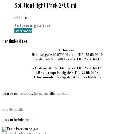
Solution Flight Pack 2×60 ml
62.00
kr.
Se leveringspriser
Læs mere
Her finder du os:
I Horsens:
Hospitalsgade 19 8700 Horsens
Tlf.: 75 66 66 10
Søndergade 51 8700 Horsens
Tlf.: 75 66 66 11
i Hedensted:
Haralds Plads 2
Tlf.: 75 66 66 13
I Brædstrup:
Bredgade 7
Tlf.: 75 66 66 14
I Juelsminde:
Odelsgade 34
Tlf.: 75 66 66 15
Følg os på
Facebook
,
Instagram,
eller
LinkedIn
.
Cookie-politik
Du kan betale med:
Læs alle handelsbetingelser her