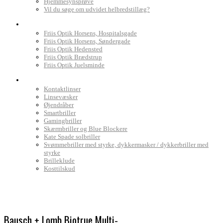
Hjemmesynsprøve
Vil du søge om udvidet helbredstillæg?
Find Friis Optik
Friis Optik Horsens, Hospitalsgade
Friis Optik Horsens, Søndergade
Friis Optik Hedensted
Friis Optik Brædstrup
Friis Optik Juelsminde
Webshop
Kontaktlinser
Linsevæsker
Øjendråber
Smartbriller
Gamingbriller
Skærmbriller og Blue Blockere
Kate Spade solbriller
Svømmebriller med styrke, dykkermasker / dykkerbriller med
styrke
Brilleklude
Kosttilskud
Bausch + Lomb Biotrue Multi-