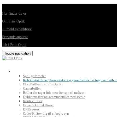
Din foretrukne optiker i Horsens, Hedensted, Brædstrup og Juelsminde
Her finder du os
Om Friis Optik
Tilmeld nyhedsbrev
Persondatapolitik
Job i Friis Optik
Toggle navigation
Briller, kontaktlinser og grundig synsprøve
Synlige fordele!
Køb kontaktlinser, linsevæsker og gamerbriller. Fri fragt ved køb o
Få solbriller hos Friis Optik
Gamerbriller
Briller der tager lidt mere hensyn til miljøet
Dykkermasker og svømmebriller med styrke
Kontaktlinser
Farvede kontaktlinser
DNEye-test
Ortho-K: Sov dig til et bedre syn