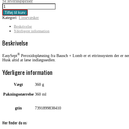
Se leveringspriser
Bausch
+
Tilføj til kurv
Lomb
Kategori:
Linsevæsker
EasySept
360
Beskrivelse
ml
Yderligere information
antal
Beskrivelse
®
EasySept
Peroxidopløsning fra Bausch + Lomb er et ettrinssystem der er nemt
Husk altid at læse indlægssedlen.
Yderligere information
Vægt
360 g
Pakningsstørrelse
360 ml
gtin
7391899838410
Her finder du os: