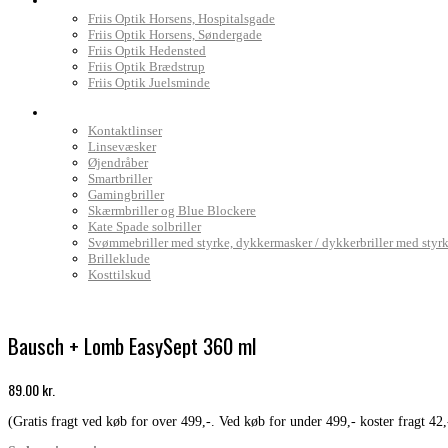
Friis Optik Horsens, Hospitalsgade
Friis Optik Horsens, Søndergade
Friis Optik Hedensted
Friis Optik Brædstrup
Friis Optik Juelsminde
Webshop
Kontaktlinser
Linsevæsker
Øjendråber
Smartbriller
Gamingbriller
Skærmbriller og Blue Blockere
Kate Spade solbriller
Svømmebriller med styrke, dykkermasker / dykkerbriller med styr
Brilleklude
Kosttilskud
Bausch + Lomb EasySept 360 ml
89.00
kr.
(Gratis fragt ved køb for over 499,-. Ved køb for under 499,- koster fragt 42,