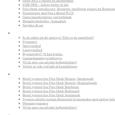
FRIIS MULTI Briller på abonnement
FAIR PRIS – billige briller til dig
Friis Optik introducerer: Biometric intelligent glasses fra Rodenst
Finansiering med Fast Løbetid PLUS
Gratis basisforsikring ved brillekøb
Medarbejderbriller / firmaaftale
Smykker & ure
Dit syn
Er du sikker på dit nattesyn? Eller er du natteblind?
Synsprøve
Nærsynethed
Langsynethed
Bygningsfejl? Vi kan hjælpe.
Gammelmandssyn/alderssyn
Vil du søge om udvidet helbredstillæg?
Vigtigt at vide ved køb af kontaktlinser
Book synstest
Bestil synstest hos Friis Optik Horsens, Søndergade
Bestil synstest hos Friis Optik Horsens, Hospitalsgade
Bestil synstest hos Friis Optik Brædstrup
Bestil synstest hos Friis Optik Hedensted
Bestil synstest hos Friis Optik Juelsminde
Synstest udenfor normal åbningstid til mennesker med særlige be
Hjemmesynsprøve
Vil du søge om udvidet helbredstillæg?
Find Friis Optik