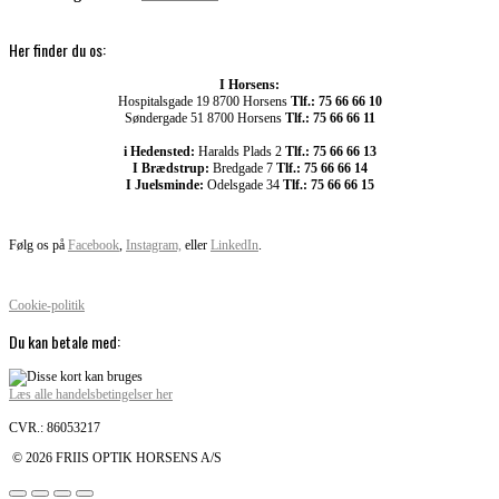
Her finder du os:
I Horsens:
Hospitalsgade 19 8700 Horsens
Tlf.: 75 66 66 10
Søndergade 51 8700 Horsens
Tlf.: 75 66 66 11
i Hedensted:
Haralds Plads 2
Tlf.: 75 66 66 13
I Brædstrup:
Bredgade 7
Tlf.: 75 66 66 14
I Juelsminde:
Odelsgade 34
Tlf.: 75 66 66 15
Følg os på
Facebook
,
Instagram,
eller
LinkedIn
.
Cookie-politik
Du kan betale med:
Læs alle handelsbetingelser her
CVR.: 86053217
© 2026 FRIIS OPTIK HORSENS A/S