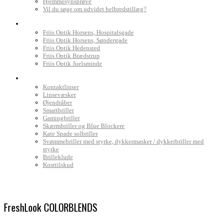
Hjemmesynsprøve
Vil du søge om udvidet helbredstillæg?
Find Friis Optik
Friis Optik Horsens, Hospitalsgade
Friis Optik Horsens, Søndergade
Friis Optik Hedensted
Friis Optik Brædstrup
Friis Optik Juelsminde
Webshop
Kontaktlinser
Linsevæsker
Øjendråber
Smartbriller
Gamingbriller
Skærmbriller og Blue Blockere
Kate Spade solbriller
Svømmebriller med styrke, dykkermasker / dykkerbriller med
styrke
Brilleklude
Kosttilskud
FreshLook COLORBLENDS