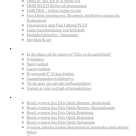
Ortho-K: Sov dig til et bedre syn
FRIIS MULTI Briller på abonnement
FAIR PRIS – billige briller til dig
Friis Optik introducerer: Biometric intelligent glasses fra
Rodenstock
Finansiering med Fast Løbetid PLUS
Gratis basisforsikring ved brillekøb
Medarbejderbriller / firmaaftale
Smykker & ure
Dit syn
Er du sikker på dit nattesyn? Eller er du natteblind?
Synsprøve
Nærsynethed
Langsynethed
Bygningsfejl? Vi kan hjælpe.
Gammelmandssyn/alderssyn
Vil du søge om udvidet helbredstillæg?
Vigtigt at vide ved køb af kontaktlinser
Book synstest
Bestil synstest hos Friis Optik Horsens, Søndergade
Bestil synstest hos Friis Optik Horsens, Hospitalsgade
Bestil synstest hos Friis Optik Brædstrup
Bestil synstest hos Friis Optik Hedensted
Bestil synstest hos Friis Optik Juelsminde
Synstest udenfor normal åbningstid til mennesker med særlige
behov