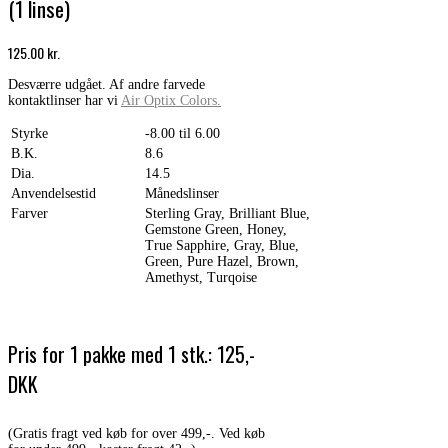
(1 linse)
125.00
kr.
Desværre udgået. Af andre farvede
kontaktlinser har vi
Air Optix Colors.
Styrke
-8.00 til 6.00
B.K.
8.6
Dia.
14.5
Anvendelsestid
Månedslinser
Farver
Sterling Gray, Brilliant Blue,
Gemstone Green, Honey,
True Sapphire, Gray, Blue,
Green, Pure Hazel, Brown,
Amethyst, Turqoise
Pris for 1 pakke med 1 stk.: 125,-
DKK
(Gratis fragt ved køb for over 499,-. Ved køb