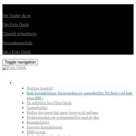
Din foretrukne optiker i Horsens, Hedensted, Brædstrup og Juelsminde
Her finder du os
Om Friis Optik
Tilmeld nyhedsbrev
Persondatapolitik
Job i Friis Optik
Toggle navigation
Briller, kontaktlinser og grundig synsprøve
Synlige fordele!
Køb kontaktlinser, linsevæsker og gamerbriller. Fri fragt ved køb
over 499,-
Få solbriller hos Friis Optik
Gamerbriller
Briller der tager lidt mere hensyn til miljøet
Dykkermasker og svømmebriller med styrke
Kontaktlinser
Farvede kontaktlinser
DNEye-test