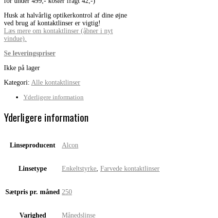
for under 499,- koster fragt 42,-)
Husk at halvårlig optikerkontrol af dine øjne
ved brug af kontaktlinser er vigtig!
Læs mere om kontaktlinser (åbner i nyt
vindue).
Se leveringspriser
Ikke på lager
Kategori:
Alle kontaktlinser
Yderligere information
Yderligere information
Linseproducent
Alcon
Linsetype
Enkeltstyrke
,
Farvede kontaktlinser
Sætpris pr. måned
250
Varighed
Månedslinse