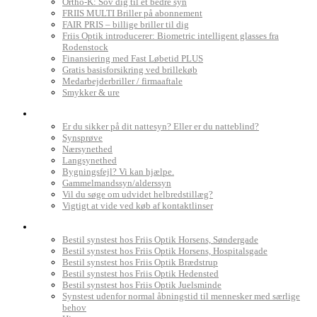
Ortho-K: Sov dig til et bedre syn
FRIIS MULTI Briller på abonnement
FAIR PRIS – billige briller til dig
Friis Optik introducerer: Biometric intelligent glasses fra
Rodenstock
Finansiering med Fast Løbetid PLUS
Gratis basisforsikring ved brillekøb
Medarbejderbriller / firmaaftale
Smykker & ure
Dit syn
Er du sikker på dit nattesyn? Eller er du natteblind?
Synsprøve
Nærsynethed
Langsynethed
Bygningsfejl? Vi kan hjælpe.
Gammelmandssyn/alderssyn
Vil du søge om udvidet helbredstillæg?
Vigtigt at vide ved køb af kontaktlinser
Book synstest
Bestil synstest hos Friis Optik Horsens, Søndergade
Bestil synstest hos Friis Optik Horsens, Hospitalsgade
Bestil synstest hos Friis Optik Brædstrup
Bestil synstest hos Friis Optik Hedensted
Bestil synstest hos Friis Optik Juelsminde
Synstest udenfor normal åbningstid til mennesker med særlige
behov