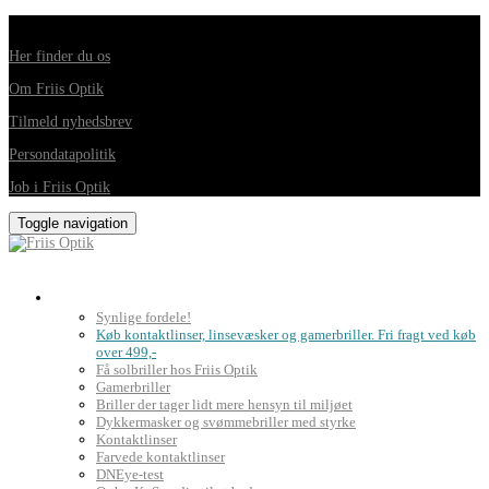
Din foretrukne optiker i Horsens, Hedensted, Brædstrup og Juelsminde
Her finder du os
Om Friis Optik
Tilmeld nyhedsbrev
Persondatapolitik
Job i Friis Optik
Toggle navigation
Briller, kontaktlinser og grundig synsprøve
Synlige fordele!
Køb kontaktlinser, linsevæsker og gamerbriller. Fri fragt ved køb
over 499,-
Få solbriller hos Friis Optik
Gamerbriller
Briller der tager lidt mere hensyn til miljøet
Dykkermasker og svømmebriller med styrke
Kontaktlinser
Farvede kontaktlinser
DNEye-test