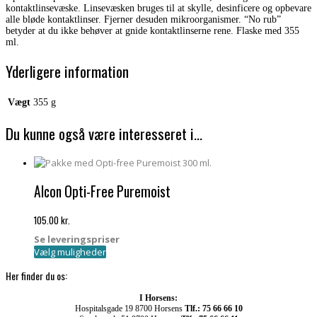
kontaktlinsevæske. Linsevæsken bruges til at skylle, desinficere og opbevare
alle bløde kontaktlinser. Fjerner desuden mikroorganismer. “No rub”
betyder at du ikke behøver at gnide kontaktlinserne rene. Flaske med 355
ml.
Yderligere information
Vægt
355 g
Du kunne også være interesseret i…
Alcon Opti-Free Puremoist
105.00
kr.
Se leveringspriser
Dette
Vælg muligheder
vare
har
Her finder du os:
flere
varianter.
I Horsens:
Mulighederne
Hospitalsgade 19 8700 Horsens
Tlf.: 75 66 66 10