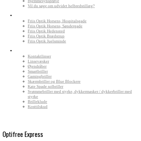
Hjemmesynsprøve
Vil du søge om udvidet helbredstillæg?
Find Friis Optik
Friis Optik Horsens, Hospitalsgade
Friis Optik Horsens, Søndergade
Friis Optik Hedensted
Friis Optik Brædstrup
Friis Optik Juelsminde
Webshop
Kontaktlinser
Linsevæsker
Øjendråber
Smartbriller
Gamingbriller
Skærmbriller og Blue Blockere
Kate Spade solbriller
Svømmebriller med styrke, dykkermasker / dykkerbriller med
styrke
Brilleklude
Kosttilskud
Optifree Express