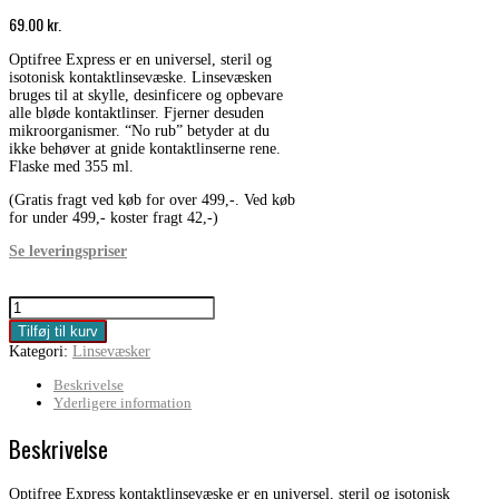
69.00
kr.
Optifree Express er en universel, steril og
isotonisk kontaktlinsevæske. Linsevæsken
bruges til at skylle, desinficere og opbevare
alle bløde kontaktlinser. Fjerner desuden
mikroorganismer. “No rub” betyder at du
ikke behøver at gnide kontaktlinserne rene.
Flaske med 355 ml.
(Gratis fragt ved køb for over 499,-. Ved køb
for under 499,- koster fragt 42,-)
Se leveringspriser
Optifree
Express
Tilføj til kurv
antal
Kategori:
Linsevæsker
Beskrivelse
Yderligere information
Beskrivelse
Optifree Express kontaktlinsevæske er en universel, steril og isotonisk