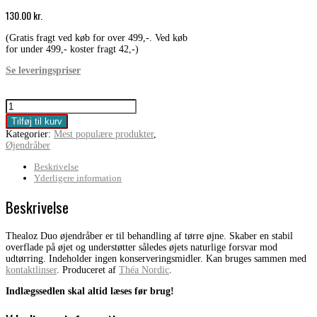
130.00
kr.
(Gratis fragt ved køb for over 499,-. Ved køb
for under 499,- koster fragt 42,-)
Se leveringspriser
Thealoz
Duo
Tilføj til kurv
øjendråber
Kategorier:
Mest populære produkter
,
10ml
Øjendråber
antal
Beskrivelse
Yderligere information
Beskrivelse
Thealoz Duo øjendråber er til behandling af tørre øjne. Skaber en stabil
overflade på øjet og understøtter således øjets naturlige forsvar mod
udtørring. Indeholder ingen konserveringsmidler. Kan bruges sammen med
kontaktlinser
. Produceret af
Théa Nordic
.
Indlægssedlen skal altid læses før brug!