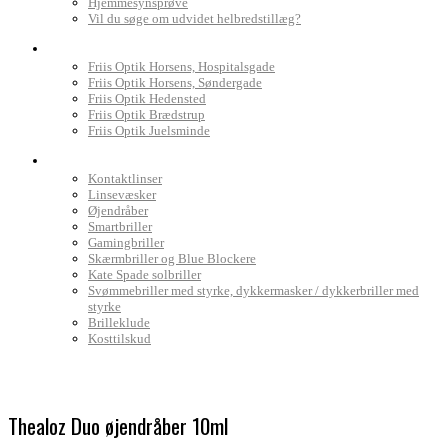
Hjemmesynsprøve
Vil du søge om udvidet helbredstillæg?
Find Friis Optik
Friis Optik Horsens, Hospitalsgade
Friis Optik Horsens, Søndergade
Friis Optik Hedensted
Friis Optik Brædstrup
Friis Optik Juelsminde
Webshop
Kontaktlinser
Linsevæsker
Øjendråber
Smartbriller
Gamingbriller
Skærmbriller og Blue Blockere
Kate Spade solbriller
Svømmebriller med styrke, dykkermasker / dykkerbriller med
styrke
Brilleklude
Kosttilskud
Thealoz Duo øjendråber 10ml