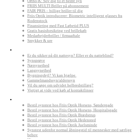
Ortho-K: Sov dig til et bedre syn
FRIIS MULTI Briller på abonnement
FAIR PRIS – billige briller til dig
Friis Optik introducerer: Biometric intelligent glasses fra
Rodenstock
Finansiering med Fast Løbetid PLUS
Gratis basisforsikring ved brillekøb
Medarbejderbriller / firmaaftale
Smykker & ure
Dit syn
Er du sikker på dit nattesyn? Eller er du natteblind?
Synsprøve
Nærsynethed
Langsynethed
Bygningsfejl? Vi kan hjælpe.
Gammelmandssyn/alderssyn
Vil du søge om udvidet helbredstillæg?
Vigtigt at vide ved køb af kontaktlinser
Book synstest
Bestil synstest hos Friis Optik Horsens, Søndergade
Bestil synstest hos Friis Optik Horsens, Hospitalsgade
Bestil synstest hos Friis Optik Brædstrup
Bestil synstest hos Friis Optik Hedensted
Bestil synstest hos Friis Optik Juelsminde
Synstest udenfor normal åbningstid til mennesker med særlige
behov