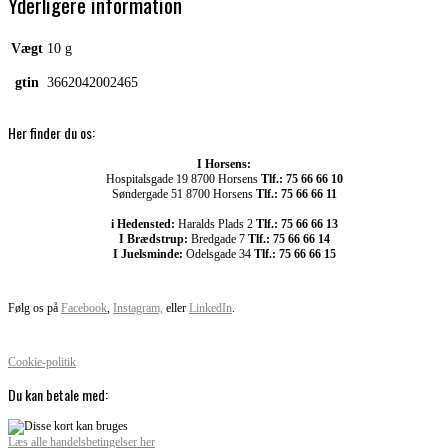
Yderligere information
Vægt
10 g
gtin
3662042002465
Her finder du os:
I Horsens:
Hospitalsgade 19 8700 Horsens
Tlf.: 75 66 66 10
Søndergade 51 8700 Horsens
Tlf.: 75 66 66 11
i Hedensted:
Haralds Plads 2
Tlf.: 75 66 66 13
I Brædstrup:
Bredgade 7
Tlf.: 75 66 66 14
I Juelsminde:
Odelsgade 34
Tlf.: 75 66 66 15
Følg os på
Facebook
,
Instagram,
eller
LinkedIn
.
Cookie-politik
Du kan betale med:
Læs alle handelsbetingelser her