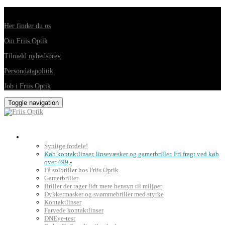
Din foretrukne optiker i Horsens, Hedensted, Brædstrup og Juelsminde
Her finder du os
Om Friis Optik
Tilmeld nyhedsbrev
Persondatapolitik
Job i Friis Optik
Toggle navigation
Briller, kontaktlinser og grundig synsprøve
Synlige fordele!
Køb kontaktlinser, linsevæsker og gamerbriller. Fri fragt ved køb
over 499,-
Få solbriller hos Friis Optik
Gamerbriller
Briller der tager lidt mere hensyn til miljøet
Dykkermasker og svømmebriller med styrke
Kontaktlinser
Farvede kontaktlinser
DNEye-test