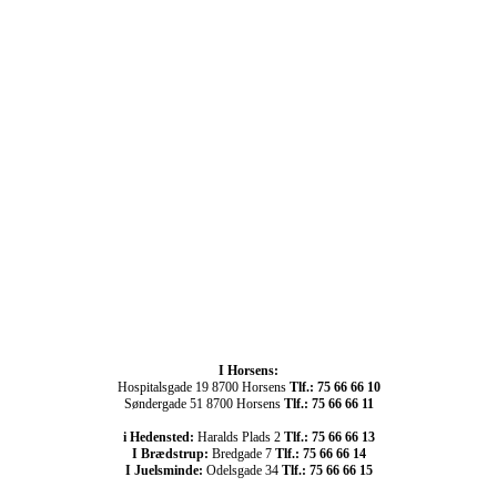
I Horsens:
Hospitalsgade 19 8700 Horsens
Tlf.: 75 66 66 10
Søndergade 51 8700 Horsens
Tlf.: 75 66 66 11
i Hedensted:
Haralds Plads 2
Tlf.: 75 66 66 13
I Brædstrup:
Bredgade 7
Tlf.: 75 66 66 14
I Juelsminde:
Odelsgade 34
Tlf.: 75 66 66 15