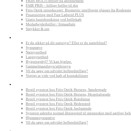
FRIIS MULTI Briller på abonnement
FAIR PRIS – billige briller til dig
Friis Optik introducerer: Biometric intelligent glasses fra Rodenst
Finansiering med Fast Løbetid PLUS
Gratis basisforsikring ved brillekøb
Medarbejderbriller / firmaaftale
Smykker & ure
Dit syn
Er du sikker på dit nattesyn? Eller er du natteblind?
Synsprøve
Nærsynethed
Langsynethed
Bygningsfejl? Vi kan hjælpe.
Gammelmandssyn/alderssyn
Vil du søge om udvidet helbredstillæg?
Vigtigt at vide ved køb af kontaktlinser
Book synstest
Bestil synstest hos Friis Optik Horsens, Søndergade
Bestil synstest hos Friis Optik Horsens, Hospitalsgade
Bestil synstest hos Friis Optik Brædstrup
Bestil synstest hos Friis Optik Hedensted
Bestil synstest hos Friis Optik Juelsminde
Synstest udenfor normal åbningstid til mennesker med særlige be
Hjemmesynsprøve
Vil du søge om udvidet helbredstillæg?
Find Friis Optik