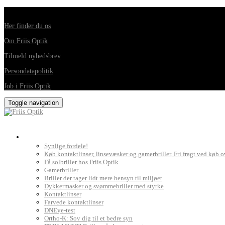
Din foretrukne optiker i Horsens, Hedensted, Brædstrup og Juelsminde
Her finder du os
Om Friis Optik
Tilmeld nyhedsbrev
Persondatapolitik
Job i Friis Optik
Toggle navigation
Briller, kontaktlinser og grundig synsprøve
Synlige fordele!
Køb kontaktlinser, linsevæsker og gamerbriller. Fri fragt ved køb o
Få solbriller hos Friis Optik
Gamerbriller
Briller der tager lidt mere hensyn til miljøet
Dykkermasker og svømmebriller med styrke
Kontaktlinser
Farvede kontaktlinser
DNEye-test
Ortho-K: Sov dig til et bedre syn