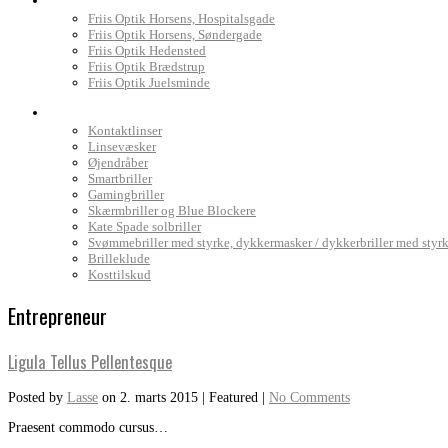
Friis Optik Horsens, Hospitalsgade
Friis Optik Horsens, Søndergade
Friis Optik Hedensted
Friis Optik Brædstrup
Friis Optik Juelsminde
Webshop
Kontaktlinser
Linsevæsker
Øjendråber
Smartbriller
Gamingbriller
Skærmbriller og Blue Blockere
Kate Spade solbriller
Svømmebriller med styrke, dykkermasker / dykkerbriller med styr
Brilleklude
Kosttilskud
Entrepreneur
Ligula Tellus Pellentesque
Posted by
Lasse
on
2. marts 2015
| Featured
|
No Comments
Praesent commodo cursus…