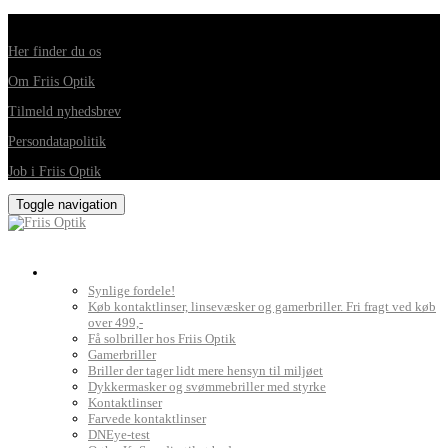
Din foretrukne optiker i Horsens, Hedensted, Brædstrup og Juelsminde
Her finder du os
Om Friis Optik
Tilmeld nyhedsbrev
Persondatapolitik
Job i Friis Optik
Toggle navigation
Briller, kontaktlinser og grundig synsprøve
Synlige fordele!
Køb kontaktlinser, linsevæsker og gamerbriller. Fri fragt ved køb
over 499,-
Få solbriller hos Friis Optik
Gamerbriller
Briller der tager lidt mere hensyn til miljøet
Dykkermasker og svømmebriller med styrke
Kontaktlinser
Farvede kontaktlinser
DNEye-test