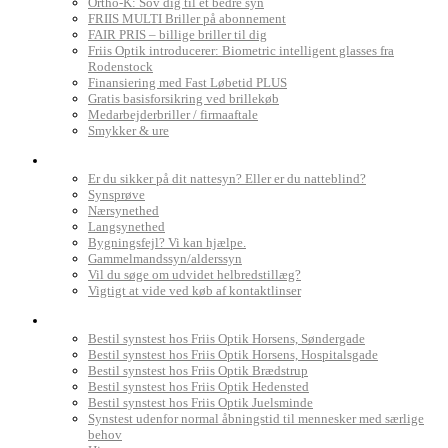
Ortho-K: Sov dig til et bedre syn
FRIIS MULTI Briller på abonnement
FAIR PRIS – billige briller til dig
Friis Optik introducerer: Biometric intelligent glasses fra
Rodenstock
Finansiering med Fast Løbetid PLUS
Gratis basisforsikring ved brillekøb
Medarbejderbriller / firmaaftale
Smykker & ure
Dit syn
Er du sikker på dit nattesyn? Eller er du natteblind?
Synsprøve
Nærsynethed
Langsynethed
Bygningsfejl? Vi kan hjælpe.
Gammelmandssyn/alderssyn
Vil du søge om udvidet helbredstillæg?
Vigtigt at vide ved køb af kontaktlinser
Book synstest
Bestil synstest hos Friis Optik Horsens, Søndergade
Bestil synstest hos Friis Optik Horsens, Hospitalsgade
Bestil synstest hos Friis Optik Brædstrup
Bestil synstest hos Friis Optik Hedensted
Bestil synstest hos Friis Optik Juelsminde
Synstest udenfor normal åbningstid til mennesker med særlige
behov