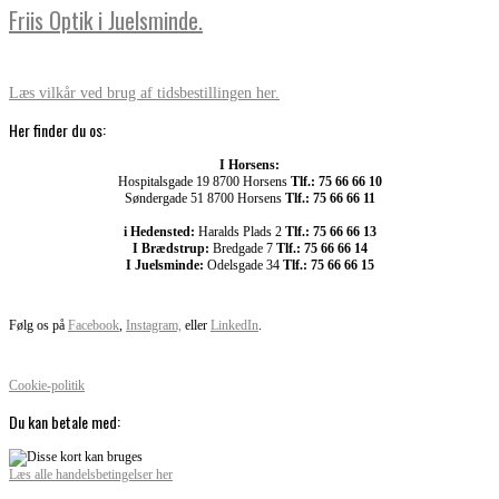
Friis Optik i Juelsminde.
Læs vilkår ved brug af tidsbestillingen her.
Her finder du os:
I Horsens:
Hospitalsgade 19 8700 Horsens
Tlf.: 75 66 66 10
Søndergade 51 8700 Horsens
Tlf.: 75 66 66 11
i Hedensted:
Haralds Plads 2
Tlf.: 75 66 66 13
I Brædstrup:
Bredgade 7
Tlf.: 75 66 66 14
I Juelsminde:
Odelsgade 34
Tlf.: 75 66 66 15
Følg os på
Facebook
,
Instagram,
eller
LinkedIn
.
Cookie-politik
Du kan betale med:
Læs alle handelsbetingelser her