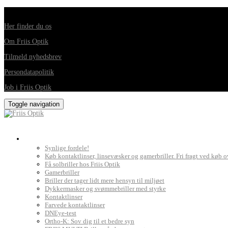
Din foretrukne optiker i Horsens, Hedensted, Brædstrup og Juelsminde
Her finder du os
Om Friis Optik
Tilmeld nyhedsbrev
Persondatapolitik
Job i Friis Optik
Toggle navigation
Briller, kontaktlinser og grundig synsprøve
Synlige fordele!
Køb kontaktlinser, linsevæsker og gamerbriller. Fri fragt ved køb o
Få solbriller hos Friis Optik
Gamerbriller
Briller der tager lidt mere hensyn til miljøet
Dykkermasker og svømmebriller med styrke
Kontaktlinser
Farvede kontaktlinser
DNEye-test
Ortho-K: Sov dig til et bedre syn