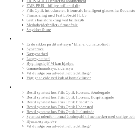
FRIIS MULTI Briller på abonnement
FAIR PRIS – billige briller til dig
Friis Optik introducerer: Biometric intelligent glasses fra Rodenst
Finansiering med Fast Løbetid PLUS
Gratis basisforsikring ved brillekøb
Medarbejderbriller / firmaaftale
Smykker & ure
Dit syn
Er du sikker på dit nattesyn? Eller er du natteblind?
Synsprøve
Nærsynethed
Langsynethed
Bygningsfejl? Vi kan hjælpe.
Gammelmandssyn/alderssyn
Vil du søge om udvidet helbredstillæg?
Vigtigt at vide ved køb af kontaktlinser
Book synstest
Bestil synstest hos Friis Optik Horsens, Søndergade
Bestil synstest hos Friis Optik Horsens, Hospitalsgade
Bestil synstest hos Friis Optik Brædstrup
Bestil synstest hos Friis Optik Hedensted
Bestil synstest hos Friis Optik Juelsminde
Synstest udenfor normal åbningstid til mennesker med særlige be
Hjemmesynsprøve
Vil du søge om udvidet helbredstillæg?
Find Friis Optik