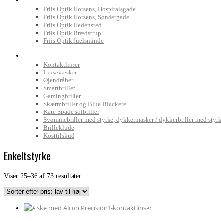
Friis Optik Horsens, Hospitalsgade
Friis Optik Horsens, Søndergade
Friis Optik Hedensted
Friis Optik Brædstrup
Friis Optik Juelsminde
Webshop
Kontaktlinser
Linsevæsker
Øjendråber
Smartbriller
Gamingbriller
Skærmbriller og Blue Blockere
Kate Spade solbriller
Svømmebriller med styrke, dykkermasker / dykkerbriller med styr
Brilleklude
Kosttilskud
Enkeltstyrke
Sorteret
Viser 25–36 af 73 resultater
efter
pris:
lav
til
høj