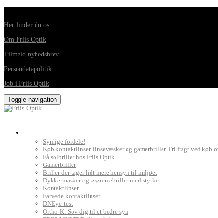
Din foretrukne optiker i Horsens, Hedensted, Brædstrup og Juelsminde
Her finder du os
Om Friis Optik
Tilmeld nyhedsbrev
Persondatapolitik
Job i Friis Optik
Toggle navigation
Briller, kontaktlinser og grundig synsprøve
Synlige fordele!
Køb kontaktlinser, linsevæsker og gamerbriller. Fri fragt ved køb o
Få solbriller hos Friis Optik
Gamerbriller
Briller der tager lidt mere hensyn til miljøet
Dykkermasker og svømmebriller med styrke
Kontaktlinser
Farvede kontaktlinser
DNEye-test
Ortho-K: Sov dig til et bedre syn