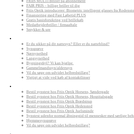
FRIIS MULTI Briller på abonnement
FAIR PRIS – billige briller til dig
Friis Optik introducerer: Biometric intelligent glasses fra Rodenst
Finansiering med Fast Løbetid PLUS
Gratis basisforsikring ved brillekøb
Medarbejderbriller / firmaaftale
Smykker & ure
Dit syn
Er du sikker på dit nattesyn? Eller er du natteblind?
Synsprøve
Nærsynethed
Langsynethed
Bygningsfejl? Vi kan hjælpe.
Gammelmandssyn/alderssyn
Vil du søge om udvidet helbredstillæg?
Vigtigt at vide ved køb af kontaktlinser
Book synstest
Bestil synstest hos Friis Optik Horsens, Søndergade
Bestil synstest hos Friis Optik Horsens, Hospitalsgade
Bestil synstest hos Friis Optik Brædstrup
Bestil synstest hos Friis Optik Hedensted
Bestil synstest hos Friis Optik Juelsminde
Synstest udenfor normal åbningstid til mennesker med særlige be
Hjemmesynsprøve
Vil du søge om udvidet helbredstillæg?
Find Friis Optik