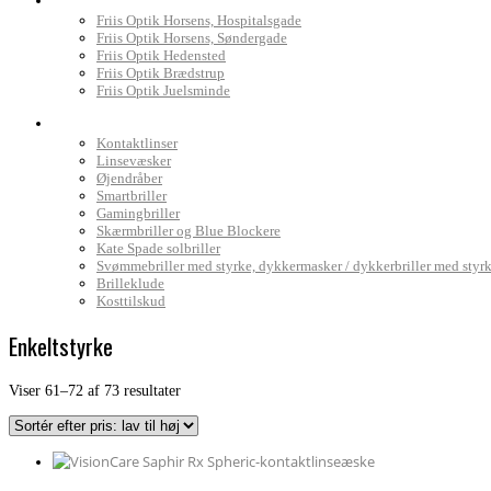
Friis Optik Horsens, Hospitalsgade
Friis Optik Horsens, Søndergade
Friis Optik Hedensted
Friis Optik Brædstrup
Friis Optik Juelsminde
Webshop
Kontaktlinser
Linsevæsker
Øjendråber
Smartbriller
Gamingbriller
Skærmbriller og Blue Blockere
Kate Spade solbriller
Svømmebriller med styrke, dykkermasker / dykkerbriller med styr
Brilleklude
Kosttilskud
Enkeltstyrke
Sorteret
Viser 61–72 af 73 resultater
efter
pris:
lav
til
høj