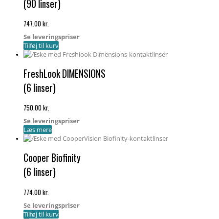
(90 linser)
747.00
kr.
Se leveringspriser
Tilføj til kurv
FreshLook DIMENSIONS
(6 linser)
750.00
kr.
Se leveringspriser
Læs mere
Cooper Biofinity
(6 linser)
774.00
kr.
Se leveringspriser
Tilføj til kurv