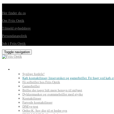
Din foretrukne optiker i Horsens, Hedensted, Brædstrup og Juelsminde
Her finder du os
Om Friis Optik
Tilmeld nyhedsbrev
Persondatapolitik
Job i Friis Optik
Toggle navigation
Briller, kontaktlinser og grundig synsprøve
Synlige fordele!
Køb kontaktlinser, linsevæsker og gamerbriller. Fri fragt ved køb o
Få solbriller hos Friis Optik
Gamerbriller
Briller der tager lidt mere hensyn til miljøet
Dykkermasker og svømmebriller med styrke
Kontaktlinser
Farvede kontaktlinser
DNEye-test
Ortho-K: Sov dig til et bedre syn