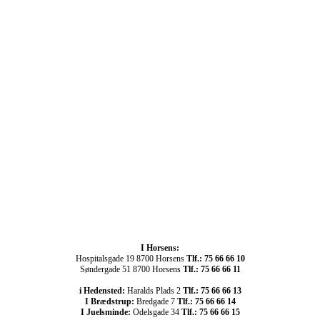
I Horsens:
Hospitalsgade 19 8700 Horsens
Tlf.: 75 66 66 10
Søndergade 51 8700 Horsens
Tlf.: 75 66 66 11
i Hedensted:
Haralds Plads 2
Tlf.: 75 66 66 13
I Brædstrup:
Bredgade 7
Tlf.: 75 66 66 14
I Juelsminde:
Odelsgade 34
Tlf.: 75 66 66 15