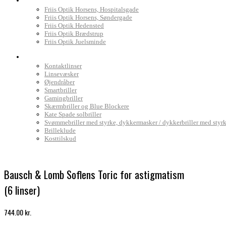
Friis Optik Horsens, Hospitalsgade
Friis Optik Horsens, Søndergade
Friis Optik Hedensted
Friis Optik Brædstrup
Friis Optik Juelsminde
Webshop
Kontaktlinser
Linsevæsker
Øjendråber
Smartbriller
Gamingbriller
Skærmbriller og Blue Blockere
Kate Spade solbriller
Svømmebriller med styrke, dykkermasker / dykkerbriller med styr
Brilleklude
Kosttilskud
Bausch & Lomb Soflens Toric for astigmatism
(6 linser)
744.00
kr.