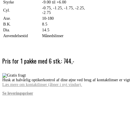
Styrke
-9.00 til +6.00
-0.75, -1.25, -1.75, -2.25,
Cyl.
-2.75
Axe.
10-180
B.K.
8.5
Dia.
14.5
Anvendelsestid
Månedslinser
Pris for 1 pakke med 6 stk.: 744,-
Husk at halvårlig optikerkontrol af dine øjne ved brug af kontaktlinser er vigt
Læs mere om kontaktlinser (åbner i nyt vindue).
Se leveringspriser