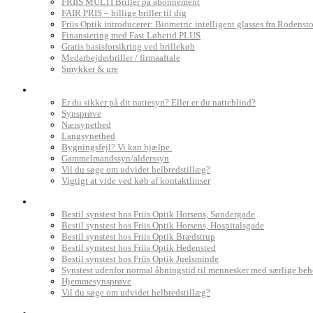
FRIIS MULTI Briller på abonnement
FAIR PRIS – billige briller til dig
Friis Optik introducerer: Biometric intelligent glasses fra Rodenst
Finansiering med Fast Løbetid PLUS
Gratis basisforsikring ved brillekøb
Medarbejderbriller / firmaaftale
Smykker & ure
Dit syn
Er du sikker på dit nattesyn? Eller er du natteblind?
Synsprøve
Nærsynethed
Langsynethed
Bygningsfejl? Vi kan hjælpe.
Gammelmandssyn/alderssyn
Vil du søge om udvidet helbredstillæg?
Vigtigt at vide ved køb af kontaktlinser
Book synstest
Bestil synstest hos Friis Optik Horsens, Søndergade
Bestil synstest hos Friis Optik Horsens, Hospitalsgade
Bestil synstest hos Friis Optik Brædstrup
Bestil synstest hos Friis Optik Hedensted
Bestil synstest hos Friis Optik Juelsminde
Synstest udenfor normal åbningstid til mennesker med særlige be
Hjemmesynsprøve
Vil du søge om udvidet helbredstillæg?
Find Friis Optik