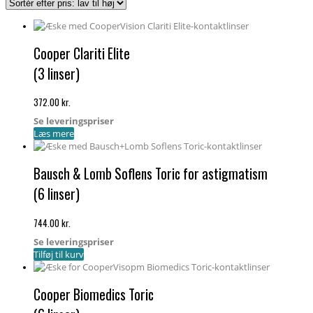
pris:
lav
til
høj
Cooper Clariti Elite
(3 linser)
372.00
kr.
Se leveringspriser
Læs mere
Bausch & Lomb Soflens Toric for astigmatism
(6 linser)
744.00
kr.
Se leveringspriser
Tilføj til kurv
Cooper Biomedics Toric