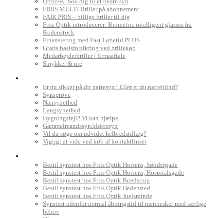
Ortho-K: Sov dig til et bedre syn
FRIIS MULTI Briller på abonnement
FAIR PRIS – billige briller til dig
Friis Optik introducerer: Biometric intelligent glasses fra
Rodenstock
Finansiering med Fast Løbetid PLUS
Gratis basisforsikring ved brillekøb
Medarbejderbriller / firmaaftale
Smykker & ure
Dit syn
Er du sikker på dit nattesyn? Eller er du natteblind?
Synsprøve
Nærsynethed
Langsynethed
Bygningsfejl? Vi kan hjælpe.
Gammelmandssyn/alderssyn
Vil du søge om udvidet helbredstillæg?
Vigtigt at vide ved køb af kontaktlinser
Book synstest
Bestil synstest hos Friis Optik Horsens, Søndergade
Bestil synstest hos Friis Optik Horsens, Hospitalsgade
Bestil synstest hos Friis Optik Brædstrup
Bestil synstest hos Friis Optik Hedensted
Bestil synstest hos Friis Optik Juelsminde
Synstest udenfor normal åbningstid til mennesker med særlige
behov