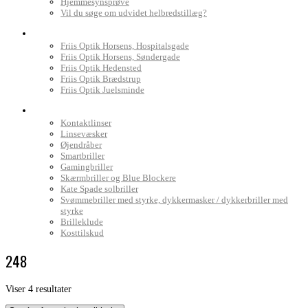
Hjemmesynsprøve
Vil du søge om udvidet helbredstillæg?
Find Friis Optik
Friis Optik Horsens, Hospitalsgade
Friis Optik Horsens, Søndergade
Friis Optik Hedensted
Friis Optik Brædstrup
Friis Optik Juelsminde
Webshop
Kontaktlinser
Linsevæsker
Øjendråber
Smartbriller
Gamingbriller
Skærmbriller og Blue Blockere
Kate Spade solbriller
Svømmebriller med styrke, dykkermasker / dykkerbriller med
styrke
Brilleklude
Kosttilskud
248
Sorteret
Viser 4 resultater
efter