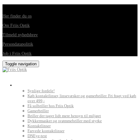
Din foretrukne optiker i Horsens, Hedensted, Brædstrup og Juelsminde
Her finder du os
Om Friis Optik
Tilmeld nyhedsbrev
Persondatapolitik
Job i Friis Optik
Toggle navigation
Briller, kontaktlinser og grundig synsprøve
Synlige fordele!
Køb kontaktlinser, linsevæsker og gamerbriller. Fri fragt ved køb
over 499,-
Få solbriller hos Friis Optik
Gamerbriller
Briller der tager lidt mere hensyn til miljøet
Dykkermasker og svømmebriller med styrke
Kontaktlinser
Farvede kontaktlinser
DNEye-test