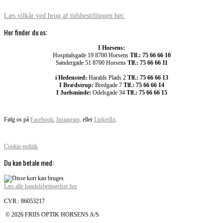
Læs vilkår ved brug af tidsbestillingen her.
Her finder du os:
I Horsens:
Hospitalsgade 19 8700 Horsens
Tlf.: 75 66 66 10
Søndergade 51 8700 Horsens
Tlf.: 75 66 66 11
i Hedensted:
Haralds Plads 2
Tlf.: 75 66 66 13
I Brædstrup:
Bredgade 7
Tlf.: 75 66 66 14
I Juelsminde:
Odelsgade 34
Tlf.: 75 66 66 15
Følg os på
Facebook
,
Instagram,
eller
LinkedIn
.
Cookie-politik
Du kan betale med:
Læs alle handelsbetingelser her
CVR.: 86053217
© 2026 FRIIS OPTIK HORSENS A/S