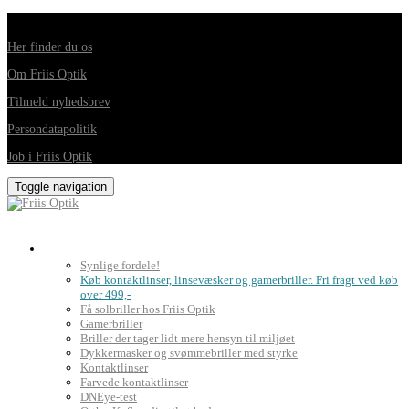
Din foretrukne optiker i Horsens, Hedensted, Brædstrup og Juelsminde
Her finder du os
Om Friis Optik
Tilmeld nyhedsbrev
Persondatapolitik
Job i Friis Optik
Toggle navigation
Briller, kontaktlinser og grundig synsprøve
Synlige fordele!
Køb kontaktlinser, linsevæsker og gamerbriller. Fri fragt ved køb
over 499,-
Få solbriller hos Friis Optik
Gamerbriller
Briller der tager lidt mere hensyn til miljøet
Dykkermasker og svømmebriller med styrke
Kontaktlinser
Farvede kontaktlinser
DNEye-test