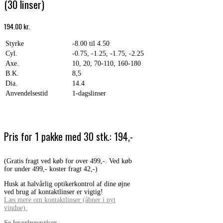
(30 linser)
194.00
kr.
Styrke
-8.00 til 4.50
Cyl.
-0.75, -1.25, -1.75, -2.25
Axe.
10, 20, 70-110, 160-180
B.K.
8,5
Dia.
14.4
Anvendelsestid
1-dagslinser
Pris for 1 pakke med 30 stk.: 194,-
(Gratis fragt ved køb for over 499,-. Ved køb
for under 499,- koster fragt 42,-)
Husk at halvårlig optikerkontrol af dine øjne
ved brug af kontaktlinser er vigtig!
Læs mere om kontaktlinser (åbner i nyt
vindue).
Se leveringspriser