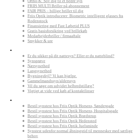
Ortho-K: Sov dig til et bedre syn
FRIIS MULTI Briller på abonnement
FAIR PRIS – billige briller til dig
Friis Optik introducerer: Biometric intelligent glasses fra
Rodenstock
Finansiering med Fast Løbetid PLUS
Gratis basisforsikring ved brillekøb
Medarbejderbriller / firmaaftale
Smykker & ure
Dit syn
Er du sikker på dit nattesyn? Eller er du natteblind?
Synsprøve
Nærsynethed
Langsynethed
Bygningsfejl? Vi kan hjælpe.
Gammelmandssyn/alderssyn
Vil du søge om udvidet helbredstillæg?
Vigtigt at vide ved køb af kontaktlinser
Book synstest
Bestil synstest hos Friis Optik Horsens, Søndergade
Bestil synstest hos Friis Optik Horsens, Hospitalsgade
Bestil synstest hos Friis Optik Brædstrup
Bestil synstest hos Friis Optik Hedensted
Bestil synstest hos Friis Optik Juelsminde
Synstest udenfor normal åbningstid til mennesker med særlige
behov