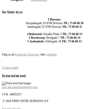
Her finder du os:
I Horsens:
Hospitalsgade 19 8700 Horsens
Tlf.: 75 66 66 10
Søndergade 51 8700 Horsens
Tlf.: 75 66 66 11
i Hedensted:
Haralds Plads 2
Tlf.: 75 66 66 13
I Brædstrup:
Bredgade 7
Tlf.: 75 66 66 14
I Juelsminde:
Odelsgade 34
Tlf.: 75 66 66 15
Følg os på
Facebook
,
Instagram,
eller
LinkedIn
.
Cookie-politik
Du kan betale med:
Læs alle handelsbetingelser her
CVR.: 86053217
© 2026 FRIIS OPTIK HORSENS A/S