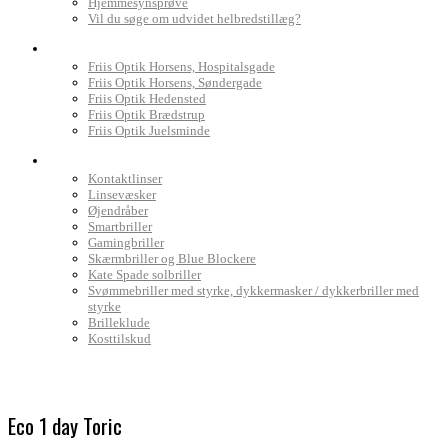
Hjemmesynsprøve
Vil du søge om udvidet helbredstillæg?
Find Friis Optik
Friis Optik Horsens, Hospitalsgade
Friis Optik Horsens, Søndergade
Friis Optik Hedensted
Friis Optik Brædstrup
Friis Optik Juelsminde
Webshop
Kontaktlinser
Linsevæsker
Øjendråber
Smartbriller
Gamingbriller
Skærmbriller og Blue Blockere
Kate Spade solbriller
Svømmebriller med styrke, dykkermasker / dykkerbriller med
styrke
Brilleklude
Kosttilskud
Eco 1 day Toric