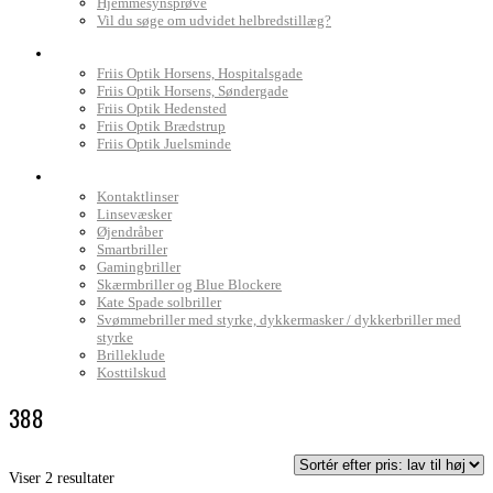
Hjemmesynsprøve
Vil du søge om udvidet helbredstillæg?
Find Friis Optik
Friis Optik Horsens, Hospitalsgade
Friis Optik Horsens, Søndergade
Friis Optik Hedensted
Friis Optik Brædstrup
Friis Optik Juelsminde
Webshop
Kontaktlinser
Linsevæsker
Øjendråber
Smartbriller
Gamingbriller
Skærmbriller og Blue Blockere
Kate Spade solbriller
Svømmebriller med styrke, dykkermasker / dykkerbriller med
styrke
Brilleklude
Kosttilskud
388
Sorteret
Viser 2 resultater