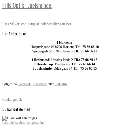
Friis Optik i Juelsminde.
Læs vilkår ved brug af tidsbestillingen her.
Her finder du os:
I Horsens:
Hospitalsgade 19 8700 Horsens
Tlf.: 75 66 66 10
Søndergade 51 8700 Horsens
Tlf.: 75 66 66 11
i Hedensted:
Haralds Plads 2
Tlf.: 75 66 66 13
I Brædstrup:
Bredgade 7
Tlf.: 75 66 66 14
I Juelsminde:
Odelsgade 34
Tlf.: 75 66 66 15
Følg os på
Facebook
,
Instagram,
eller
LinkedIn
.
Cookie-politik
Du kan betale med:
Læs alle handelsbetingelser her