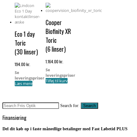
efter
pris:
lav
til
høj
Cooper
Biofinity XR
Eco 1 day
Toric
Toric
(6 linser)
(30 linser)
1.164.00
kr.
194.00
kr.
Se
Se
leveringspriser
leveringspriser
Tilføj til kurv
Læs mere
Search for:
Search
Finansiering
Del dit køb op i faste månedlige betalinger med Fast Løbetid PLUS