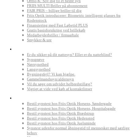
Ortho-K: Sov dig til et bedre syn
FRIIS MULTI Briller på abonnement
FAIR PRIS – billige briller til dig
Friis Optik introducerer: Biometric intelligent glasses fra
Rodenstock
Finansiering med Fast Løbetid PLUS
Gratis basisforsikring ved brillekøb
Medarbejderbriller / firmaaftale
Smykker & ure
Dit syn
Er du sikker på dit nattesyn? Eller er du natteblind?
Synsprøve
Nærsynethed
Langsynethed
Bygningsfejl? Vi kan hjælpe.
Gammelmandssyn/alderssyn
Vil du søge om udvidet helbredstillæg?
Vigtigt at vide ved køb af kontaktlinser
Book synstest
Bestil synstest hos Friis Optik Horsens, Søndergade
Bestil synstest hos Friis Optik Horsens, Hospitalsgade
Bestil synstest hos Friis Optik Brædstrup
Bestil synstest hos Friis Optik Hedensted
Bestil synstest hos Friis Optik Juelsminde
Synstest udenfor normal åbningstid til mennesker med særlige
behov