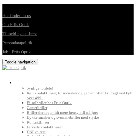
Din foretrukne optiker i Horsens, Hedensted, Brædstrup og Juelsminde
Her finder du os
Om Friis Optik
Tilmeld nyhedsbrev
Persondatapolitik
Job i Friis Optik
Toggle navigation
Briller, kontaktlinser og grundig synsprøve
Synlige fordele!
Køb kontaktlinser, linsevæsker og gamerbriller. Fri fragt ved køb
over 499,-
Få solbriller hos Friis Optik
Gamerbriller
Briller der tager lidt mere hensyn til miljøet
Dykkermasker og svømmebriller med styrke
Kontaktlinser
Farvede kontaktlinser
DNEye-test