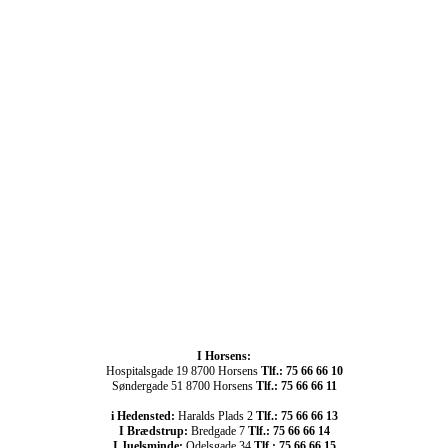
I Horsens:
Hospitalsgade 19 8700 Horsens
Tlf.: 75 66 66 10
Søndergade 51 8700 Horsens
Tlf.: 75 66 66 11
i Hedensted:
Haralds Plads 2
Tlf.: 75 66 66 13
I Brædstrup:
Bredgade 7
Tlf.: 75 66 66 14
I Juelsminde:
Odelsgade 34
Tlf.: 75 66 66 15