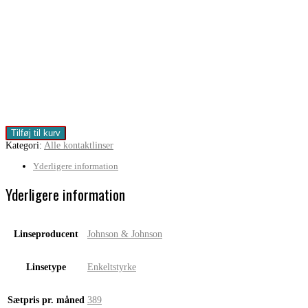
Johnson
Tilføj til kurv
&
Kategori:
Alle kontaktlinser
Johnson
1
Yderligere information
day
Acuvue
Yderligere information
Moist(90
linser)
antal
Linseproducent
Johnson & Johnson
Linsetype
Enkeltstyrke
Sætpris pr. måned
389