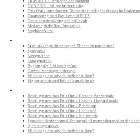
FRIIS MULTI Briller på abonnement
FAIR PRIS – billige briller til dig
Friis Optik introducerer: Biometric intelligent glasses fra Rodenst
Finansiering med Fast Løbetid PLUS
Gratis basisforsikring ved brillekøb
Medarbejderbriller / firmaaftale
Smykker & ure
Dit syn
Er du sikker på dit nattesyn? Eller er du natteblind?
Synsprøve
Nærsynethed
Langsynethed
Bygningsfejl? Vi kan hjælpe.
Gammelmandssyn/alderssyn
Vil du søge om udvidet helbredstillæg?
Vigtigt at vide ved køb af kontaktlinser
Book synstest
Bestil synstest hos Friis Optik Horsens, Søndergade
Bestil synstest hos Friis Optik Horsens, Hospitalsgade
Bestil synstest hos Friis Optik Brædstrup
Bestil synstest hos Friis Optik Hedensted
Bestil synstest hos Friis Optik Juelsminde
Synstest udenfor normal åbningstid til mennesker med særlige be
Hjemmesynsprøve
Vil du søge om udvidet helbredstillæg?
Find Friis Optik