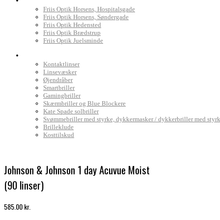
Friis Optik Horsens, Hospitalsgade
Friis Optik Horsens, Søndergade
Friis Optik Hedensted
Friis Optik Brædstrup
Friis Optik Juelsminde
Webshop
Kontaktlinser
Linsevæsker
Øjendråber
Smartbriller
Gamingbriller
Skærmbriller og Blue Blockere
Kate Spade solbriller
Svømmebriller med styrke, dykkermasker / dykkerbriller med styr
Brilleklude
Kosttilskud
Johnson & Johnson 1 day Acuvue Moist
(90 linser)
585.00
kr.