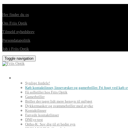
Din foretrukne optiker i Horsens, Hedensted, Brædstrup og Juelsminde
Her finder du os
Om Friis Optik
Tilmeld nyhedsbrev
Persondatapolitik
Job i Friis Optik
Toggle navigation
Briller, kontaktlinser og grundig synsprøve
Synlige fordele!
Køb kontaktlinser, linsevæsker og gamerbriller. Fri fragt ved køb o
Få solbriller hos Friis Optik
Gamerbriller
Briller der tager lidt mere hensyn til miljøet
Dykkermasker og svømmebriller med styrke
Kontaktlinser
Farvede kontaktlinser
DNEye-test
Ortho-K: Sov dig til et bedre syn