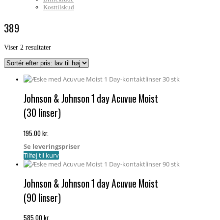
Kosttilskud
389
Sorteret
Viser 2 resultater
efter
pris:
lav
til
høj
Johnson & Johnson 1 day Acuvue Moist
(30 linser)
195.00
kr.
Se leveringspriser
Tilføj til kurv
Johnson & Johnson 1 day Acuvue Moist
(90 linser)
585.00
kr.