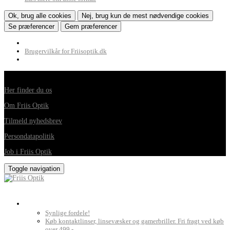
Ok, brug alle cookies
Nej, brug kun de mest nødvendige cookies
Se præferencer
Gem præferencer
Brugervilkår for Friisoptik.dk
Din foretrukne optiker i Horsens, Hedensted, Brædstrup og Juelsminde
Her finder du os
Om Friis Optik
Tilmeld nyhedsbrev
Persondatapolitik
Job i Friis Optik
Toggle navigation
Briller, kontaktlinser og grundig synsprøve
Synlige fordele!
Køb kontaktlinser, linsevæsker og gamerbriller. Fri fragt ved køb
over 499,-