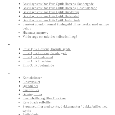
Bestil synstest hos Friis Optik Horsens, Søndergade
Bestil synstest hos Friis Optik Horsens, Hospitalsgade
Bestil synstest hos Friis Optik Brædstrup
Bestil synstest hos Friis Optik Hedensted
Bestil synstest hos Friis Optik Juelsminde
Synstest udenfor normal åbningstid til mennesker med særlige
behov
Hjemmesynsprøve
Vil du søge om udvidet helbredstillæg?
Find Friis Optik
Friis Optik Horsens, Hospitalsgade
Friis Optik Horsens, Søndergade
Friis Optik Hedensted
Friis Optik Brædstrup
Friis Optik Juelsminde
Webshop
Kontaktlinser
Linsevæsker
Øjendråber
Smartbriller
Gamingbriller
Skærmbriller og Blue Blockere
Kate Spade solbriller
Svømmebriller med styrke, dykkermasker / dykkerbriller med
styrke
Brilleklude