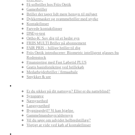
Få solbriller hos Friis Optik
Gamerbriller
Briller der tager lidt mere hensyn til miljøet
Dykkermasker og svømmebriller med styrke
Kontaktlinser
Farvede kontaktlinser
DNEye-test
Ortho-K: Sov dig til et bedre syn
FRIIS MULTI Briller på abonnement
FAIR PRIS – billige briller til dig
Friis Optik introducerer: Biometric intelligent glasses fra
Rodenstock
Finansiering med Fast Løbetid PLUS
Gratis basisforsikring ved brillekøb
Medarbejderbriller / firmaaftale
Smykker & ure
Dit syn
Er du sikker på dit nattesyn? Eller er du natteblind?
Synsprøve
Nærsynethed
Langsynethed
Bygningsfejl? Vi kan hjælpe.
Gammelmandssyn/alderssyn
Vil du søge om udvidet helbredstillæg?
Vigtigt at vide ved køb af kontaktlinser
Book synstest